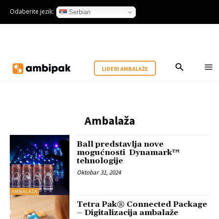
Odaberite jezik:
Serbian
LIDERI AMBALAŽE
Ambalaža
Ball predstavlja nove
mogućnosti Dynamark™
tehnologije
Oktobar 31, 2024
AMBALAŽA
Tetra Pak® Connected Package
– Digitalizacija ambalaže