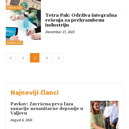
AMBALAŽA
Tetra Pak: Održiva integralna
rešenja za prehrambenu
industriju
Decembar 27, 2023
AMBALAŽA
2
3
4
Najnoviji članci
Pavkov: Završena prva faza
sanacije nesanitarne deponije u
Valjevu
Avgust 6, 2026