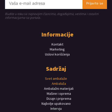
Prijavite se
Budite u toku sa najnovijim člancima, događajima, vestima i ostalim
informacijama sa portala.
Informacije
Kontakt
Marketing
Uslovi korišćenja
Sadržaj
Svet ambalaže
Ambalaža
Ambalažni materijali
Mašine i oprema
Dizajn i priprema
Najbolje upakovano
Intervju