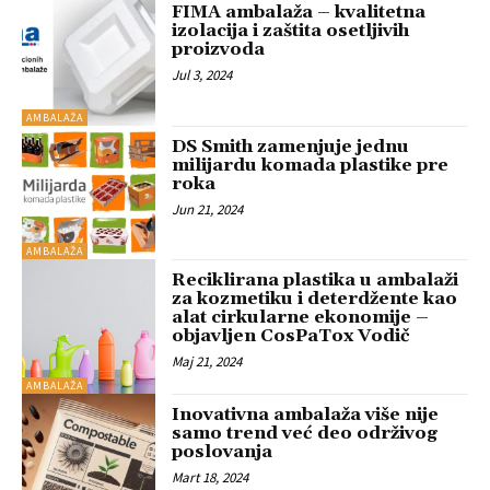
FIMA ambalaža – kvalitetna
izolacija i zaštita osetljivih
proizvoda
Jul 3, 2024
AMBALAŽA
DS Smith zamenjuje jednu
milijardu komada plastike pre
roka
Jun 21, 2024
AMBALAŽA
Reciklirana plastika u ambalaži
za kozmetiku i deterdžente kao
alat cirkularne ekonomije –
objavljen CosPaTox Vodič
Maj 21, 2024
AMBALAŽA
Inovativna ambalaža više nije
samo trend već deo održivog
poslovanja
Mart 18, 2024