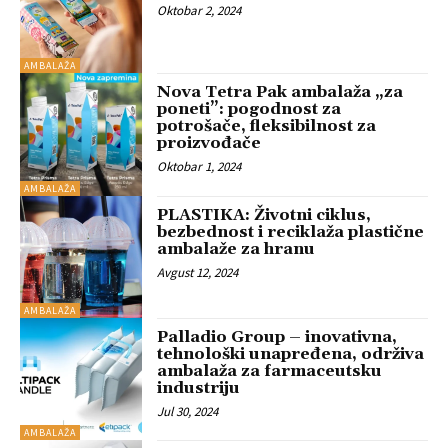
Oktobar 2, 2024
AMBALAŽA
Nova Tetra Pak ambalaža „za
poneti”: pogodnost za
potrošače, fleksibilnost za
proizvođače
Oktobar 1, 2024
AMBALAŽA
PLASTIKA: Životni ciklus,
bezbednost i reciklaža plastične
ambalaže za hranu
Avgust 12, 2024
AMBALAŽA
Palladio Group – inovativna,
tehnološki unapređena, održiva
ambalaža za farmaceutsku
industriju
Jul 30, 2024
AMBALAŽA