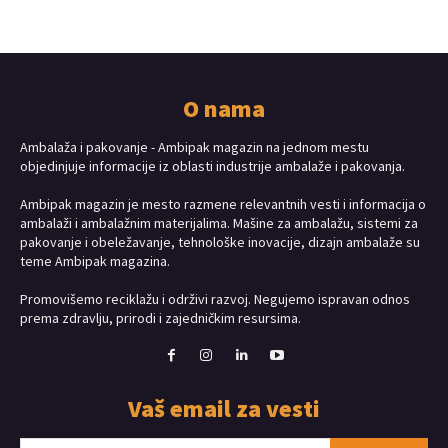
O nama
Ambalaža i pakovanje - Ambipak magazin na jednom mestu
objedinjuje informacije iz oblasti industrije ambalaže i pakovanja.
Ambipak magazin je mesto razmene relevantnih vesti i informacija o
ambalaži i ambalažnim materijalima. Mašine za ambalažu, sistemi za
pakovanje i obeležavanje, tehnološke inovacije, dizajn ambalaže su
teme Ambipak magazina.
Promovišemo reciklažu i održivi razvoj. Negujemo ispravan odnos
prema zdravlju, prirodi i zajedničkim resursima.
Vaš email za vesti