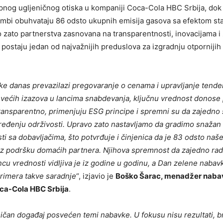
pnog ugljeničnog otiska u kompaniji Coca-Cola HBC Srbija, dok
mbi obuhvataju 86 odsto ukupnih emisija gasova sa efektom st
 zato partnerstva zasnovana na transparentnosti, inovacijama i
postaju jedan od najvažnijih preduslova za izgradnju otpornijih
e danas prevazilazi pregovaranje o cenama i upravljanje tende
većih izazova u lancima snabdevanja, ključnu vrednost donose 
transparentno, primenjuju ESG principe i spremni su da zajedno
eđenju održivosti. Upravo zato nastavljamo da gradimo snažan 
ti sa dobavljačima, što potvrđuje i činjenica da je 83 odsto na
uz podršku domaćih partnera. Njihova spremnost da zajedno ra
ncu vrednosti vidljiva je iz godine u godinu, a Dan zelene nabav
primera takve saradnje
“, izjavio je
Boško Šarac, menadžer naba
ca-Cola HBC Srbija
.
sičan događaj posvećen temi nabavke. U fokusu nisu rezultati, br