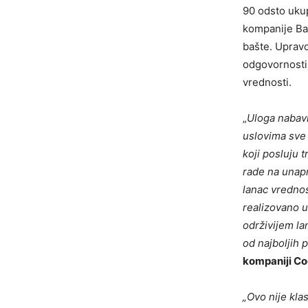
90 odsto uku
kompanije Ba
bašte. Upravo
odgovornosti 
vrednosti.
„
Uloga nabavk
uslovima sve 
koji posluju 
rade na unapr
lanac vrednos
realizovano 
održivijem la
od najboljih 
kompaniji Co
„Ovo nije kla