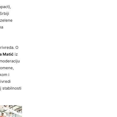
pact),
rbiji
 zelene
ma
rivreda. O
a Matić
iz
moderaciju
promene,
vkom i
ivredi
 stabilnosti