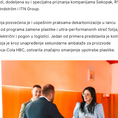
ti, dodeljena su i specijalna priznanja kompanijama Sekopak, 
Lindström i ITN Group.
ja posvećena je i uspešnim praksama dekarbonizacije u lancu
od programa zamene plastike i ultra-performansnih streč folija
lektrični i pogon u logistici. Jedan od primera predstavila je ko
koja je kroz unapređenje sekundarne ambalaže za proizvode
ca-Cola HBC, ostvarila značajno smanjenje upotrebe plastike.