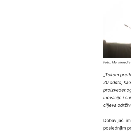
Foto: Mankimedia
„
Tokom pretho
20 odsto, kao
proizvedenog 
inovacije i s
ciljeva održiv
Dobavljači im
poslednjim po