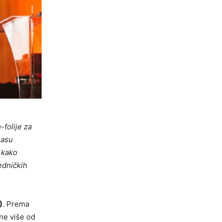
folije za
masu
 kako
edničkih
)
. Prema
ne više od