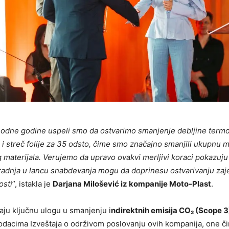
dne godine uspeli smo da ostvarimo smanjenje debljine termo-
 i streč folije za 35 odsto, čime smo značajno smanjili ukupnu 
materijala. Verujemo da upravo ovakvi merljivi koraci pokazuju
aradnja u lancu snabdevanja mogu da doprinesu ostvarivanju zaj
osti
”, istakla je
Darjana Milošević iz kompanije Moto-Plast
.
aju ključnu ulogu u smanjenju i
ndirektnih emisija CO₂ (Scope 3
dacima Izveštaja o održivom poslovanju ovih kompanija, one či