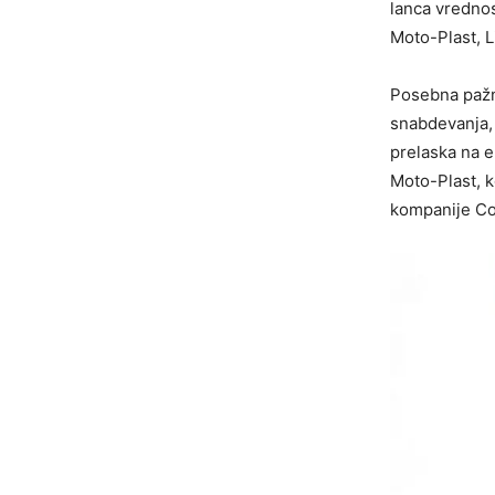
lanca vrednos
Moto-Plast, 
Posebna pažn
snabdevanja, 
prelaska na e
Moto-Plast, 
kompanije Co