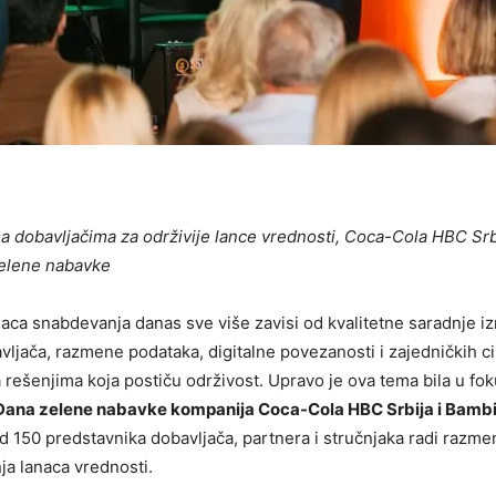
a dobavljačima za održivije lance vrednosti, Coca-Cola HBC Srb
zelene nabavke
aca snabdevanja danas sve više zavisi od kvalitetne saradnje 
vljača, razmene podataka, digitalne povezanosti i zajedničkih ci
rešenjima koja postiču održivost. Upravo je ova tema bila u fo
Dana zelene nabavke kompanija Coca-Cola HBC Srbija i Bamb
d 150 predstavnika dobavljača, partnera i stručnjaka radi razme
ja lanaca vrednosti.