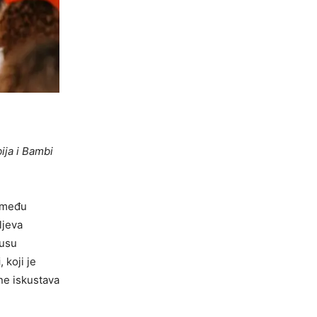
ija i Bambi
između
ljeva
kusu
i
, koji je
ne iskustava