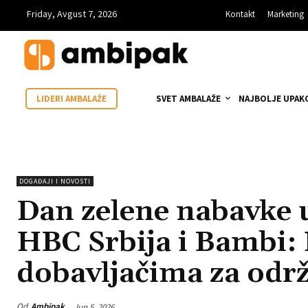
Friday, Avgust 7, 2026
Kontakt
Marketing
SVET AMBALAŽE
NAJBOLJE UPAK
LIDERI AMBALAŽE
DOGAĐAJI I NOVOSTI
Dan zelene nabavke
HBC Srbija i Bambi: 
dobavljačima za održ
Od
Ambipak
Jun 5, 2026