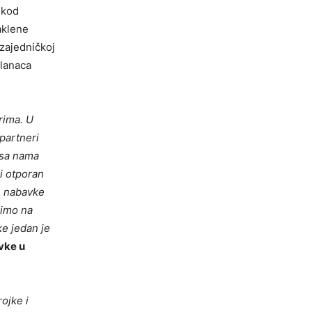
 kod
aklene
 zajedničkoj
 lanaca
rima. U
partneri
 sa nama
i otporan
še nabavke
dimo na
ke jedan je
vke u
ojke i