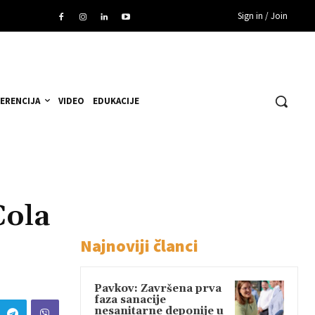
Sign in / Join
ERENCIJA
VIDEO
EDUKACIJE
Cola
Najnoviji članci
Pavkov: Završena prva
faza sanacije
nesanitarne deponije u