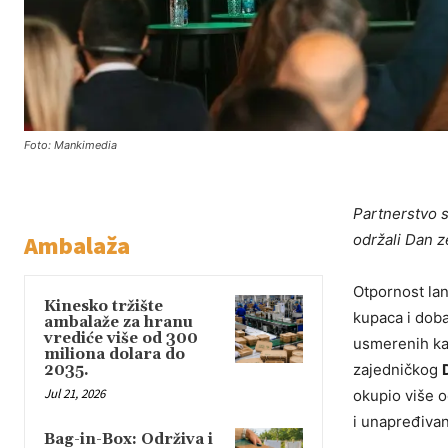
Foto: Mankimedia
Partnerstvo s
Ambalaža
održali Dan 
Otpornost lan
Kinesko tržište
kupaca i doba
ambalaže za hranu
vrediće više od 300
usmerenih ka 
miliona dolara do
zajedničkog
2035.
Jul 21, 2026
okupio više o
i unapređivan
Bag-in-Box: Održiva i