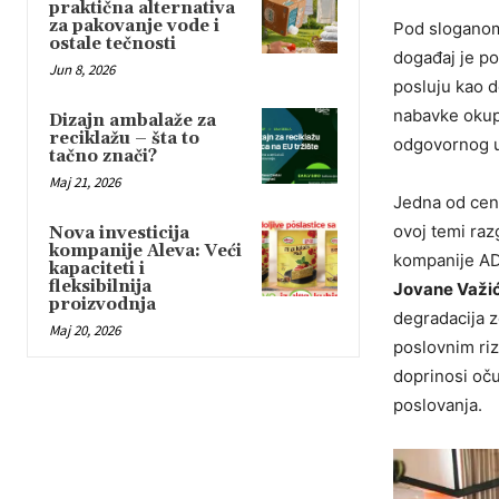
praktična alternativa
za pakovanje vode i
Pod slogano
ostale tečnosti
događaj je po
Jun 8, 2026
posluju kao 
nabavke okupi
Dizajn ambalaže za
reciklažu – šta to
odgovornog u
tačno znači?
Maj 21, 2026
Jedna od cent
ovoj temi raz
Nova investicija
kompanije Aleva: Veći
kompanije AD
kapaciteti i
fleksibilnija
Jovane Važi
proizvodnja
degradacija z
Maj 20, 2026
poslovnim riz
doprinosi oču
poslovanja.