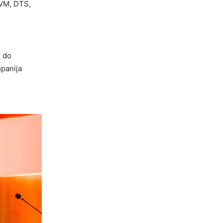
RVM, DTS,
, do
mpanija