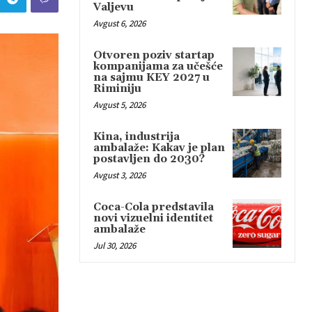
Valjevu
Avgust 6, 2026
Otvoren poziv startap
kompanijama za učešće
na sajmu KEY 2027 u
Riminiju
Avgust 5, 2026
Kina, industrija
ambalaže: Kakav je plan
postavljen do 2030?
Avgust 3, 2026
Coca-Cola predstavila
novi vizuelni identitet
ambalaže
Jul 30, 2026