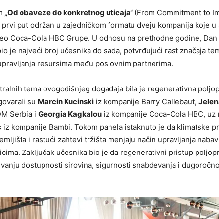
m
„Od obaveze do konkretnog uticaja“
(From Commitment to Im
 prvi put održan u zajedničkom formatu dveju kompanija koje u S
deo Coca-Cola HBC Grupe. U odnosu na prethodne godine, Dan
o je najveći broj učesnika do sada, potvrđujući rast značaja te
pravljanja resursima među poslovnim partnerima.
ralnih tema ovogodišnjeg događaja bila je regenerativna poljop
govarali su
Marcin Kucinski
iz kompanije Barry Callebaut,
Jelen
M Serbia i
Georgia Kagkalou
iz kompanije Coca-Cola HBC, uz 
ć
iz kompanije Bambi. Tokom panela istaknuto je da klimatske 
emljišta i rastući zahtevi tržišta menjaju način upravljanja naba
icima. Zaključak učesnika bio je da regenerativni pristup poljopr
vanju dostupnosti sirovina, sigurnosti snabdevanja i dugoročnoj