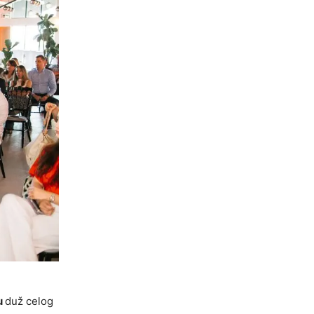
u
duž celog