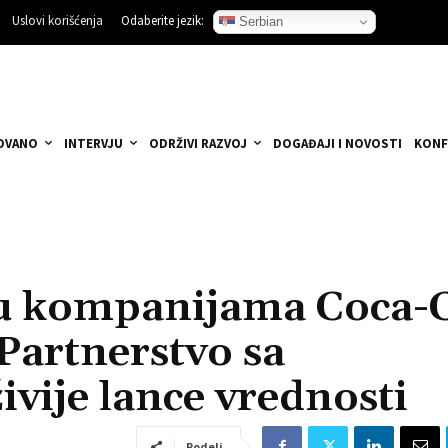
Uslovi korišćenja
Odaberite jezik:
Serbian
OVANO
INTERVJU
ODRŽIVI RAZVOJ
DOGAĐAJI I NOVOSTI
KONF
 u kompanijama Coca-
Partnerstvo sa
ivije lance vrednosti
Podeli