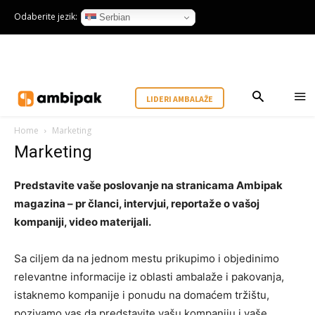
Odaberite jezik:
Serbian
LIDERI AMBALAŽE
Home
Marketing
Marketing
Predstavite vaše poslovanje na stranicama Ambipak
magazina – pr članci, intervjui, reportaže o vašoj
kompaniji, video materijali.
Sa ciljem da na jednom mestu prikupimo i objedinimo
relevantne informacije iz oblasti ambalaže i pakovanja,
istaknemo kompanije i ponudu na domaćem tržištu,
pozivamo vas da predstavite vašu kompaniju i vaše