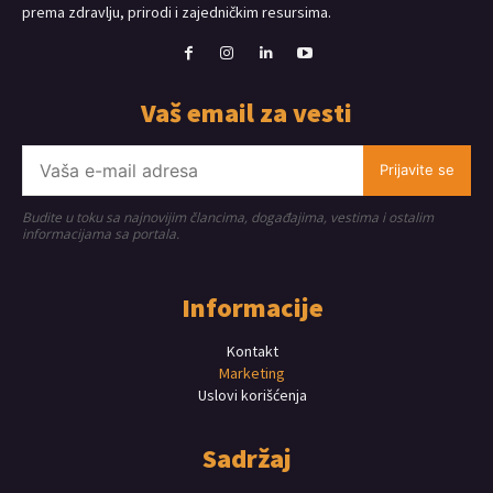
prema zdravlju, prirodi i zajedničkim resursima.
Vaš email za vesti
Prijavite se
Budite u toku sa najnovijim člancima, događajima, vestima i ostalim
informacijama sa portala.
Informacije
Kontakt
Marketing
Uslovi korišćenja
Sadržaj