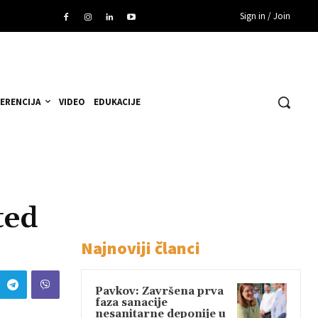
Sign in / Join
ERENCIJA
VIDEO
EDUKACIJE
ted
Najnoviji članci
Pavkov: Završena prva
faza sanacije
nesanitarne deponije u