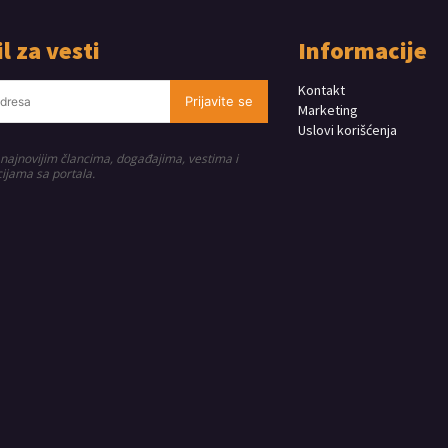
l za vesti
Informacije
Kontakt
Prijavite se
Marketing
Uslovi korišćenja
 najnovijim člancima, događajima, vestima i
ijama sa portala.