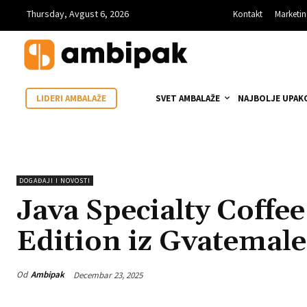
Thursday, Avgust 6, 2026
Kontakt
Marketi
SVET AMBALAŽE
NAJBOLJE UPAK
LIDERI AMBALAŽE
DOGAĐAJI I NOVOSTI
Java Specialty Coffee
Edition iz Gvatemale
Od
Ambipak
Decembar 23, 2025