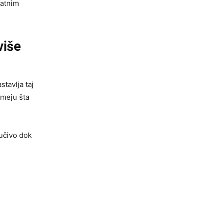
jatnim
više
tavlja taj
umeju šta
jučivo dok