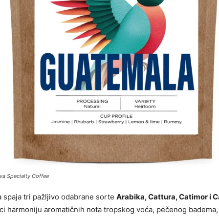
va Specialty Coffee
spaja tri pažljivo odabrane sorte
Arabika, Cattura, Catimor i C
ici harmoniju aromatičnih nota tropskog voća, pečenog badema,