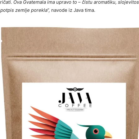
ričati. Ova Gvatemala ima upravo to – čistu aromatiku, slojevitost
 potpis zemlje porekla“,
navode iz Java tima.