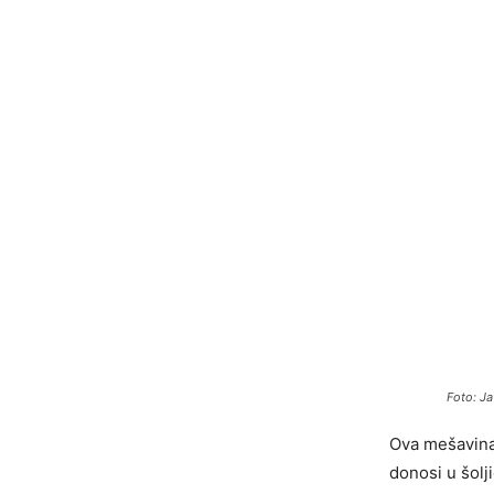
Foto: Ja
Ova mešavina 
donosi u šolj