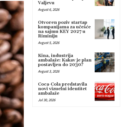
Valjevu
Avgust 6, 2026
Otvoren poziv startap
kompanijama za učešće
na sajmu KEY 2027 u
Riminiju
Avgust 5, 2026
Kina, industrija
ambalaže: Kakav je plan
postavljen do 2030?
Avgust 3, 2026
Coca-Cola predstavila
novi vizuelni identitet
ambalaže
Jul 30, 2026