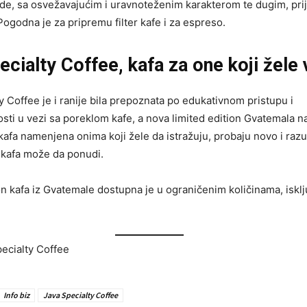
de, sa osvežavajućim i uravnoteženim karakterom te dugim, pri
ogodna je za pripremu filter kafe i za espreso.
ecialty Coffee, kafa za one koji žele 
y Coffee je i ranije bila prepoznata po edukativnom pristupu i
sti u vezi sa poreklom kafe, a nova limited edition Gvatemala nas
kafa namenjena onima koji žele da istražuju, probaju novo i raz
 kafa može da ponudi.
on kafa iz Gvatemale dostupna je u ograničenim količinama, iskl
pecialty Coffee
Info biz
Java Specialty Coffee