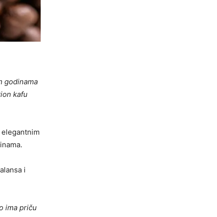
im godinama
tion kafu
i elegantnim
činama.
alansa i
to ima priču