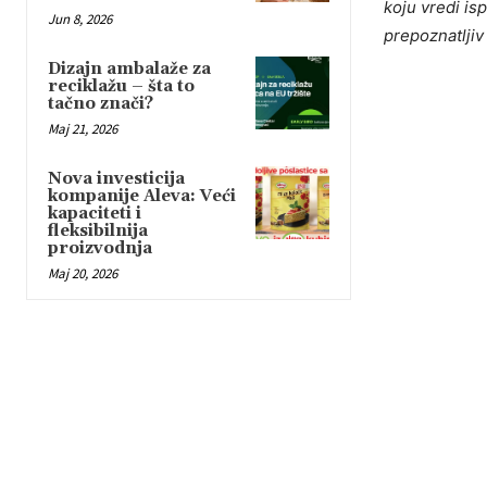
koju vredi isp
Jun 8, 2026
prepoznatljiv
Dizajn ambalaže za
reciklažu – šta to
tačno znači?
Maj 21, 2026
Nova investicija
kompanije Aleva: Veći
kapaciteti i
fleksibilnija
proizvodnja
Maj 20, 2026