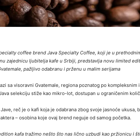
ecialty coffee brend Java Specialty Coffee, koji je u prethodn
u zajednicu ljubitelja kafe u Srbiji, predstavlja novu limited edi
vatemale, pažljivo odabranu i prženu u malim serijama
lazi sa visoravni Gvatemale, regiona poznatog po kompleksnim 
Java selekciju stiže kao mikro-lot, dostupan u ograničenim koli
z Jave, reč je o kafi koja je odabrana zbog svoje jasnoće ukusa, b
raktera – osobina koje ovaj brend neguje od samog početka.
edition kafa tražimo nešto što nas lično uzbudi kao pržionicu i š