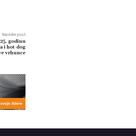
Naredni post
025. godinu
a i hot-dog
ove vrhunce