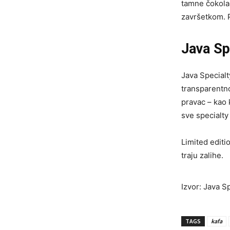
tamne čokola
završetkom. P
Java Sp
Java Specialt
transparentno
pravac – kao 
sve specialty
Limited editi
traju zalihe.
Izvor: Java S
TAGS
kafa