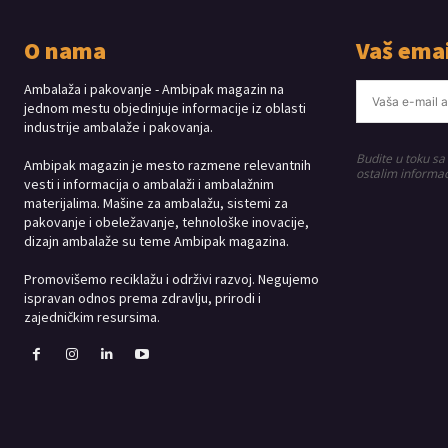
O nama
Vaš emai
Ambalaža i pakovanje - Ambipak magazin na
jednom mestu objedinjuje informacije iz oblasti
industrije ambalaže i pakovanja.
Budite u toku sa
Ambipak magazin je mesto razmene relevantnih
ostalim informac
vesti i informacija o ambalaži i ambalažnim
materijalima. Mašine za ambalažu, sistemi za
pakovanje i obeležavanje, tehnološke inovacije,
dizajn ambalaže su teme Ambipak magazina.
Promovišemo reciklažu i održivi razvoj. Negujemo
ispravan odnos prema zdravlju, prirodi i
zajedničkim resursima.