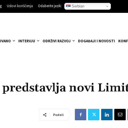
ng
Uslovi korišćenja
Odaberite jezik:
Serbian
OVANO
INTERVJU
ODRŽIVI RAZVOJ
DOGAĐAJI I NOVOSTI
KONF
 predstavlja novi Limi
Podeli