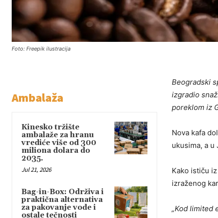
Foto: Freepik ilustracija
Beogradski sp
Ambalaža
izgradio snažn
poreklom iz G
Kinesko tržište
Nova kafa do
ambalaže za hranu
vrediće više od 300
ukusima, a u 
miliona dolara do
2035.
Jul 21, 2026
Kako ističu i
izraženog ka
Bag-in-Box: Održiva i
praktična alternativa
za pakovanje vode i
„Kod limited 
ostale tečnosti