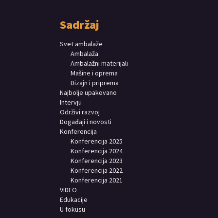
Sadržaj
Svet ambalaže
Ambalaža
Ambalažni materijali
Mašine i oprema
Dizajn i priprema
Najbolje upakovano
Intervju
Održivi razvoj
Događaji i novosti
Konferencija
Konferencija 2025
Konferencija 2024
Konferencija 2023
Konferencija 2022
Konferencija 2021
VIDEO
Edukacije
U fokusu