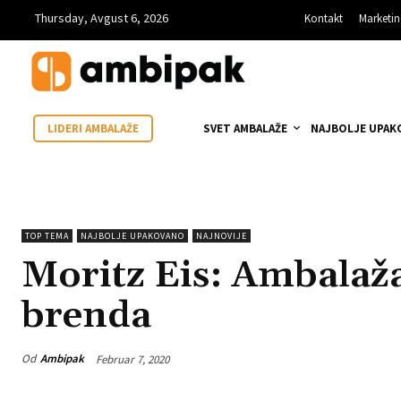
Thursday, Avgust 6, 2026
Kontakt
Marketi
SVET AMBALAŽE
NAJBOLJE UPAK
LIDERI AMBALAŽE
TOP TEMA
NAJBOLJE UPAKOVANO
NAJNOVIJE
Moritz Eis: Ambalaža
brenda
Od
Ambipak
Februar 7, 2020