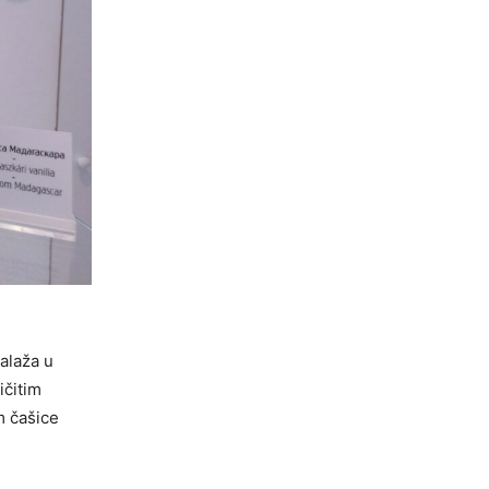
alaža u
ičitim
m čašice