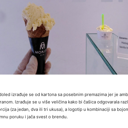
doled izrađuje se od kartona sa posebnim premazima jer je amb
ranom. Izrađuje se u više veličina kako bi čašica odgovarala razl
cija (za jedan, dva ili tri ukusa), a logotip u kombinaciji sa bojo
mnu poruku i jača svest o brendu.