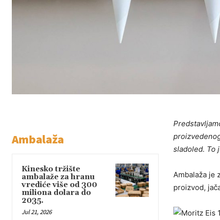
Predstavljamo
Ambalaža
proizvedenog 
sladoled. To 
Kinesko tržište
Ambalaža je z
ambalaže za hranu
vrediće više od 300
proizvod, jač
miliona dolara do
2035.
Jul 21, 2026