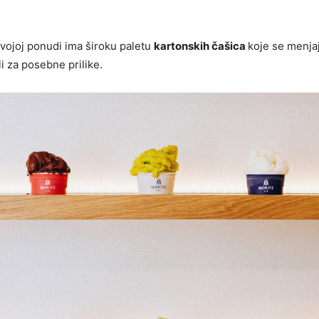
svojoj ponudi ima široku paletu
kartonskih čašica
koje se menja
i za posebne prilike.