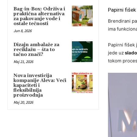
Bag-in-Box: Održiva i
Papirni fišek
praktična alternativa
za pakovanje vode i
Brendirani pa
ostale tečnosti
ima funkcion
Jun 8, 2026
Dizajn ambalaže za
Papirni fišek
reciklažu – šta to
jede uz
slado
tačno znači?
tokom procesa
Maj 21, 2026
Nova investicija
kompanije Aleva: Veći
kapaciteti i
fleksibilnija
proizvodnja
Maj 20, 2026