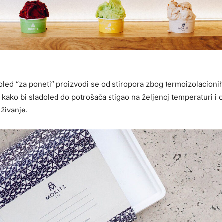
doled “za poneti” proizvodi se od stiropora zbog termoizolacioni
a kako bi sladoled do potrošača stigao na željenoj temperaturi i
živanje.