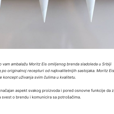
 vam ambalažu Moritz Eis omiljenog brenda sladoleda u Srbiji
po originalnoj recepturi od najkvalitetnijih sastojaka. Moritz Ei
je koncept uživanja svim čulima u kvalitetu.
načajan aspekt svakog proizvoda i pored osnovne funkcije da zaš
a svest o brendu i komunicira sa potrošačima.