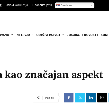
ng
Uslovi korišćenja
Odaberite jezik:
Serbian
OVANO
INTERVJU
ODRŽIVI RAZVOJ
DOGAĐAJI I NOVOSTI
KONF
 kao značajan aspekt
Podeli