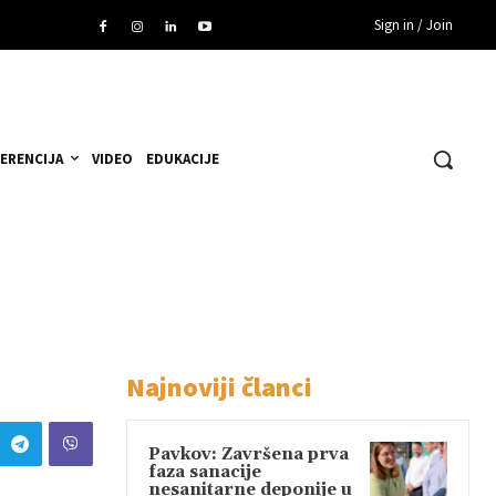
Sign in / Join
ERENCIJA
VIDEO
EDUKACIJE
Najnoviji članci
Pavkov: Završena prva
faza sanacije
nesanitarne deponije u