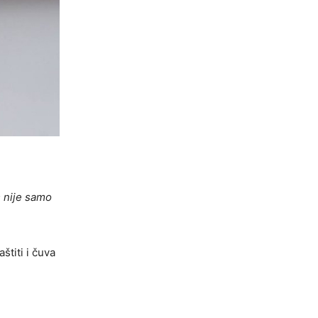
s nije samo
titi i čuva