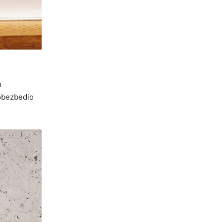
h
 obezbedio