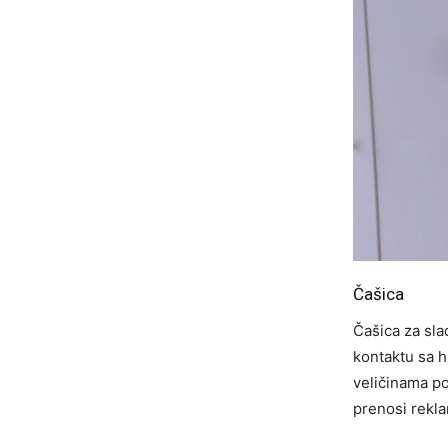
Čašica
Čašica za sla
kontaktu sa h
veličinama por
prenosi rekla