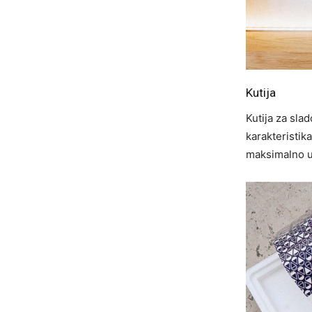
Kutija
Kutija za sla
karakteristik
maksimalno u