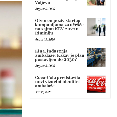
Valjevu
Avgust 6, 2026
Otvoren poziv startap
kompanijama za učešće
na sajmu KEY 2027 u
Riminiju
Avgust 5, 2026
Kina, industrija
ambalaže: Kakav je plan
postavljen do 2030?
Avgust 3, 2026
Coca-Cola predstavila
novi vizuelni identitet
ambalaže
Jul 30, 2026