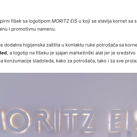
pirni fišek sa logotipom
MORITZ EIS
u koji se stavlja kornet sa
alnu i promotivnu namenu.
 je dodatna higijenska zaštita u kontaktu ruke potrošača sa korne
led
, a logotip na fišeku je sjajan marketinški alat jer je sredstv
 konzumacije sladoleda, kako za potrošača, tako i za sve prola