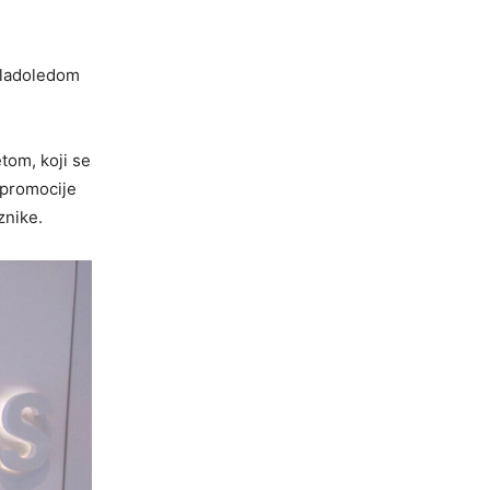
 sladoledom
tom, koji se
o promocije
znike.