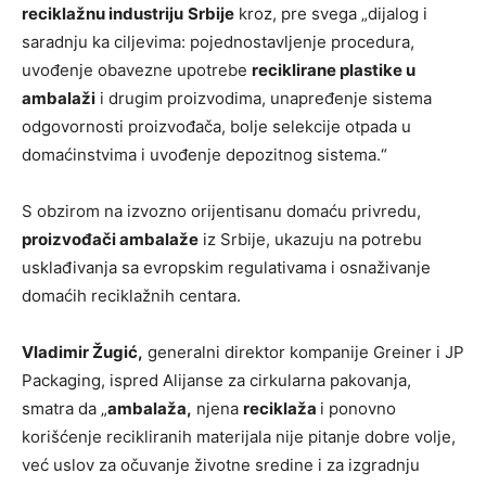
reciklažnu industriju
Srbije
kroz, pre svega „dijalog i
saradnju ka ciljevima: pojednostavljenje procedura,
uvođenje obavezne upotrebe
reciklirane plastike u
ambalaži
i drugim proizvodima, unapređenje sistema
odgovornosti proizvođača, bolje selekcije otpada u
domaćinstvima i uvođenje depozitnog sistema.“
S obzirom na izvozno orijentisanu domaću privredu,
proizvođači ambalaže
iz Srbije, ukazuju na potrebu
usklađivanja sa evropskim regulativama i osnaživanje
domaćih reciklažnih centara.
Vladimir Žugić,
generalni direktor kompanije Greiner i JP
Packaging, ispred Alijanse za cirkularna pakovanja,
smatra da „
ambalaža,
njena
reciklaža
i ponovno
korišćenje recikliranih materijala nije pitanje dobre volje,
već uslov za očuvanje životne sredine i za izgradnju