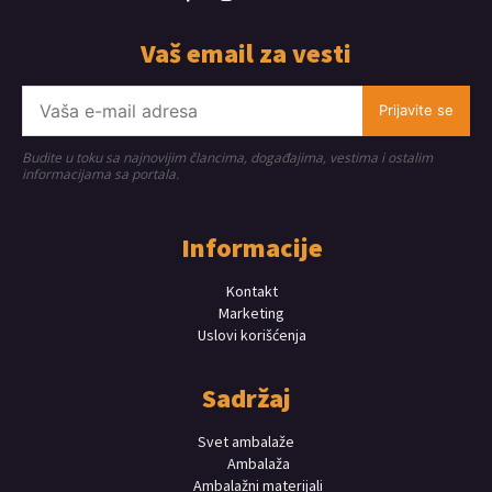
Vaš email za vesti
Prijavite se
Budite u toku sa najnovijim člancima, događajima, vestima i ostalim
informacijama sa portala.
Informacije
Kontakt
Marketing
Uslovi korišćenja
Sadržaj
Svet ambalaže
Ambalaža
Ambalažni materijali