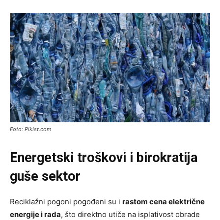
Foto: Pikist.com
Energetski troškovi i birokratija
guše sektor
Reciklažni pogoni pogođeni su i
rastom cena električne
energije i rada
, što direktno utiče na isplativost obrade