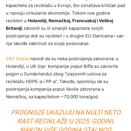
kapaciteta za reciklažu u Evropi, što označava kritičan pad
u razvoju cirkularne ekonomije. Tokom ove godine
recikleri u
Holandiji, Nemačkoj, Francuskoj i Velikoj
Britaniji
zatvorili su ili smanjili kapacitete svojih
postrojenja dok su recikleri i u drugim EU članicama i van
nje takođe zabrinuti za svoje poslovanje.
S&P Global
navodi da su neka postrojenja zatvorena: u
Holandiji, u UK (npr. kompanije poput Biffa su zatvorile
pogon u Sunderlandu) zbog “izazovnih uslova za
reciklažu HDPE-a i PP-a”. Takođe, spominju da su
postrojenja kompanija poput Veolie zatvorena u
Nemačkoj, sa kapacitetom ~70.000 tona/god.
PROGNOZE UKAZUJU NA NULTI NETO
RAST RECIKLAŽE U 2025. GODINI,
NAKON VIŠE GODINA STALNOG