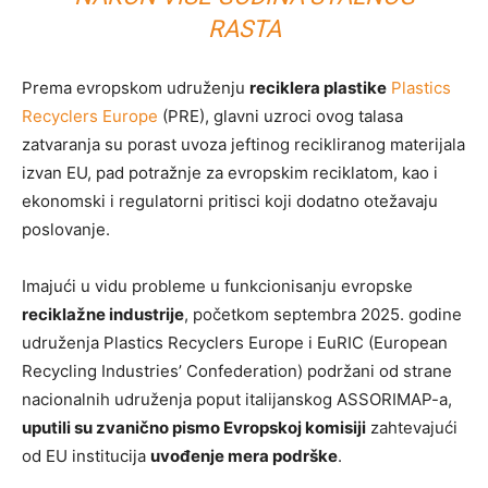
RASTA
Prema evropskom udruženju
reciklera plastike
Plastics
Recyclers Europe
(PRE), glavni uzroci ovog talasa
zatvaranja su porast uvoza jeftinog recikliranog materijala
izvan EU, pad potražnje za evropskim reciklatom, kao i
ekonomski i regulatorni pritisci koji dodatno otežavaju
poslovanje.
Imajući u vidu probleme u funkcionisanju evropske
reciklažne industrije
, početkom septembra 2025. godine
udruženja Plastics Recyclers Europe i EuRIC (European
Recycling Industries’ Confederation) podržani od strane
nacionalnih udruženja poput italijanskog ASSORIMAP-a,
uputili su zvanično pismo Evropskoj komisiji
zahtevajući
od EU institucija
uvođenje mera podrške
.