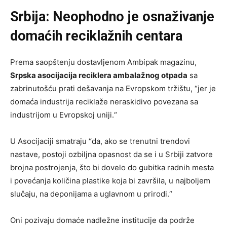
Srbija: Neophodno je osnaživanje
domaćih reciklažnih centara
Prema saopštenju dostavljenom Ambipak magazinu,
Srpska asocijacija reciklera ambalažnog otpada
sa
zabrinutošću prati dešavanja na Evropskom tržištu, “jer je
domaća industrija reciklaže neraskidivo povezana sa
industrijom u Evropskoj uniji.“
U Asocijaciji smatraju “da, ako se trenutni trendovi
nastave, postoji ozbiljna opasnost da se i u Srbiji zatvore
brojna postrojenja, što bi dovelo do gubitka radnih mesta
i povećanja količina plastike koja bi završila, u najboljem
slučaju, na deponijama a uglavnom u prirodi.“
Oni pozivaju domaće nadležne institucije da podrže