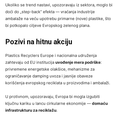
Ukoliko se trend nastavi, upozoravaju iz sektora, moglo bi
doći do „step-back“ efekta — vraćanja industrije
ambalaže na veću upotrebu primarne (nove) plastike, što
bi potkopalo ciljeve Evropskog zelenog plana.
Pozivi na hitnu akciju
Plastics Recyclers Europe i nacionalna udruženja
zahtevaju od EU institucija
uvođenje mera podrške
:
privremene energetske olakšice, mehanizme za
ograničavanje damping uvoza i jasnije obaveze
korišćenja evropskog reciklata u proizvodima i ambalaži.
U protivnom, upozoravaju, Evropa bi mogla izgubiti
ključnu kariku u lancu cirkularne ekonomije —
domaću
infrastrukturu za reciklažu
.