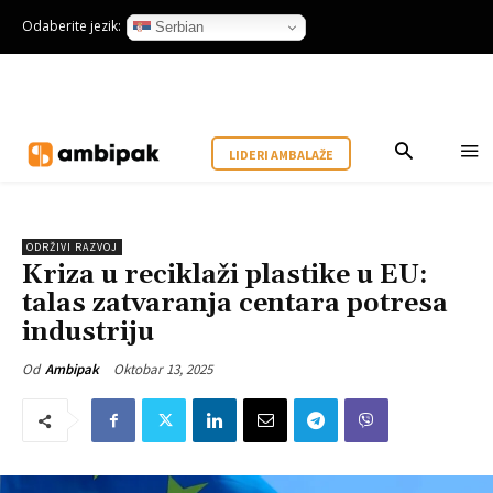
Odaberite jezik:
Serbian
LIDERI AMBALAŽE
ODRŽIVI RAZVOJ
Kriza u reciklaži plastike u EU:
talas zatvaranja centara potresa
industriju
Oktobar 13, 2025
Od
Ambipak