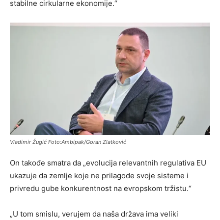
stabilne cirkularne ekonomije.“
Vladimir Žugić Foto:Ambipak/Goran Zlatković
On takođe smatra da „evolucija relevantnih regulativa EU
ukazuje da zemlje koje ne prilagode svoje sisteme i
privredu gube konkurentnost na evropskom tržistu.“
„U tom smislu, verujem da naša država ima veliki