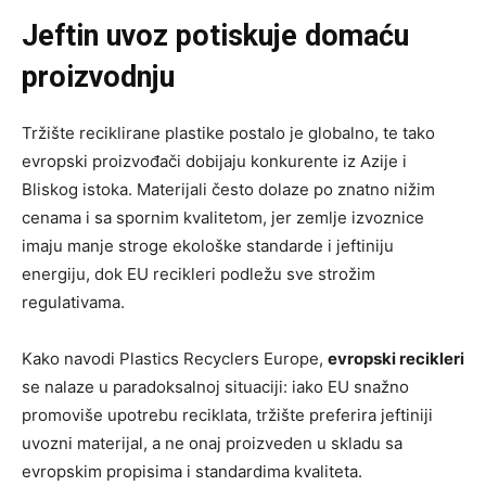
Jeftin uvoz potiskuje domaću
proizvodnju
Tržište reciklirane plastike postalo je globalno, te tako
evropski proizvođači dobijaju konkurente iz Azije i
Bliskog istoka. Materijali često dolaze po znatno nižim
cenama i sa spornim kvalitetom, jer zemlje izvoznice
imaju manje stroge ekološke standarde i jeftiniju
energiju, dok EU recikleri podležu sve strožim
regulativama.
Kako navodi Plastics Recyclers Europe,
evropski recikleri
se nalaze u paradoksalnoj situaciji: iako EU snažno
promoviše upotrebu reciklata, tržište preferira jeftiniji
uvozni materijal, a ne onaj proizveden u skladu sa
evropskim propisima i standardima kvaliteta.