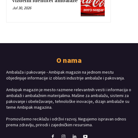
vizuelni identitet ambalaže
Jul 30, 2026
O nama
Ambalaža i pakovanje - Ambipak magazin na jednom mestu
objedinjuje informacije iz oblasti industrije ambalaže i pakovanja.
Ambipak magazin je mesto razmene relevantnih vesti i informacija o
ambalaži i ambalažnim materijalima. Mašine za ambalažu, sistemi za
pakovanje i obeležavanje, tehnološke inovacije, dizajn ambalaže su
teme Ambipak magazina.
Promovišemo reciklažu i održivi razvoj. Negujemo ispravan odnos
prema zdravlju, prirodi i zajedničkim resursima.