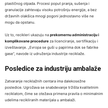
plastičnog otpada. Procesi poput pranja, sušenja i
granulacije zahtevaju visoku potrošnju energije, a bez
državnih olakšica mnogi pogoni jednostavno više ne
mogu da opstanu.
Uz to, recikleri ukazuju na
prekomernu administraciju i
komplikovane procedure
za licenciranje, sertifikaciju i
izveštavanje. „Evropa se guši u papirima dok se fabrike
gase“, navode iz udruženja industrije reciklaže.
Posledice za industriju ambalaže
Zatvaranje reciklažnih centara ima dalekosežne
posledice. Ugrožava se snabdevanje tržišta kvalitetnim
reciklatom, čime se otežava primena pravila o minimalnim
udelima recikliranih materijala u ambalaži.