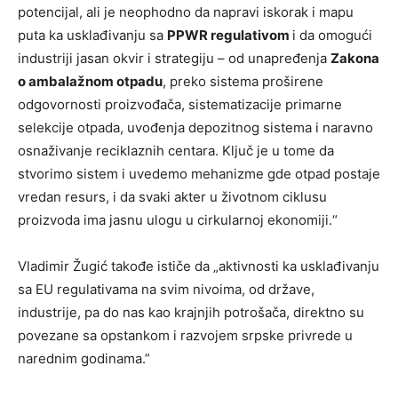
potencijal, ali je neophodno da napravi iskorak i mapu
puta ka usklađivanju sa
PPWR regulativom
i da omogući
industriji jasan okvir i strategiju – od unapređenja
Zakona
o ambalažnom otpadu
, preko sistema proširene
odgovornosti proizvođača, sistematizacije primarne
selekcije otpada, uvođenja depozitnog sistema i naravno
osnaživanje reciklaznih centara. Ključ je u tome da
stvorimo sistem i uvedemo mehanizme gde otpad postaje
vredan resurs, i da svaki akter u životnom ciklusu
proizvoda ima jasnu ulogu u cirkularnoj ekonomiji.“
Vladimir Žugić takođe ističe da „aktivnosti ka usklađivanju
sa EU regulativama na svim nivoima, od države,
industrije, pa do nas kao krajnjih potrošača, direktno su
povezane sa opstankom i razvojem srpske privrede u
narednim godinama.”