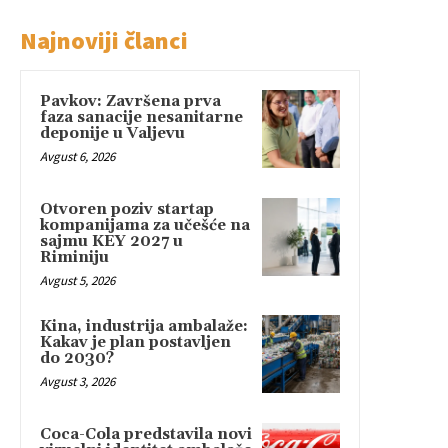
Najnoviji članci
Pavkov: Završena prva
faza sanacije nesanitarne
deponije u Valjevu
Avgust 6, 2026
Otvoren poziv startap
kompanijama za učešće na
sajmu KEY 2027 u
Riminiju
Avgust 5, 2026
Kina, industrija ambalaže:
Kakav je plan postavljen
do 2030?
Avgust 3, 2026
Coca-Cola predstavila novi