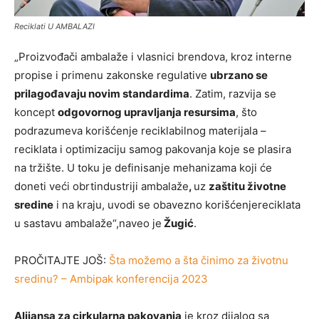
Reciklati U AMBALAZI
„Proizvođači ambalaže i vlasnici brendova, kroz interne
propise i primenu zakonske regulative
ubrzano se
prilagođavaju novim standardima
. Zatim, razvija se
koncept
odgovornog upravljanja resursima
, što
podrazumeva korišćenje reciklabilnog materijala –
reciklata i optimizaciju samog pakovanja koje se plasira
na tržište. U toku je definisanje mehanizama koji će
doneti veći obrtindustriji ambalaže
,
uz
zaštitu životne
sredine
i na kraju, uvodi se obavezno korišćenjereciklata
u sastavu ambalaže“,naveo je
Žugić
.
PROČITAJTE JOŠ:
Šta možemo a šta činimo za životnu
sredinu? – Ambipak konferencija 2023
Alijansa za cirkularna pakovanja
je kroz dijalog sa