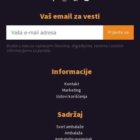
Vaš email za vesti
Prijavite se
Budite u toku sa najnovijim člancima, događajima, vestima i ostalim
informacijama sa portala.
Informacije
Kontakt
Marketing
Uslovi korišćenja
Sadržaj
Svet ambalaže
Ambalaža
Ambalažni materijali