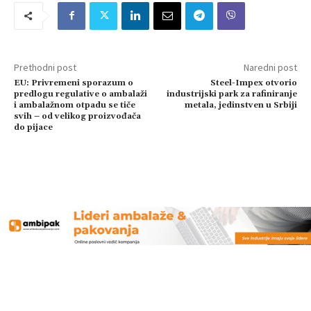
Prethodni post
Naredni post
EU: Privremeni sporazum o
Steel-Impex otvorio
predlogu regulative o ambalaži
industrijski park za rafiniranje
i ambalažnom otpadu se tiče
metala, jedinstven u Srbiji
svih – od velikog proizvođača
do pijace