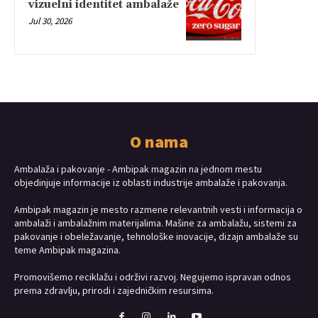
vizuelni identitet ambalaže
Jul 30, 2026
O nama
Ambalaža i pakovanje - Ambipak magazin na jednom mestu
objedinjuje informacije iz oblasti industrije ambalaže i pakovanja.
Ambipak magazin je mesto razmene relevantnih vesti i informacija o
ambalaži i ambalažnim materijalima. Mašine za ambalažu, sistemi za
pakovanje i obeležavanje, tehnološke inovacije, dizajn ambalaže su
teme Ambipak magazina.
Promovišemo reciklažu i održivi razvoj. Negujemo ispravan odnos
prema zdravlju, prirodi i zajedničkim resursima.