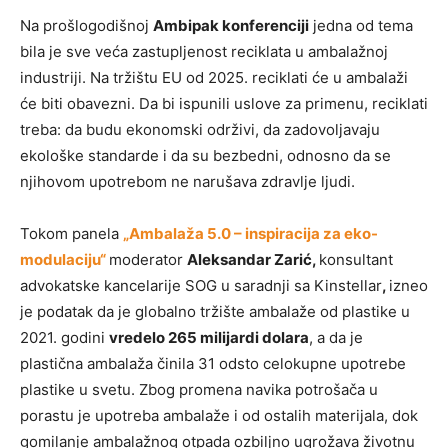
Na prošlogodišnoj
Ambipak konferenciji
jedna od tema
bila je sve veća zastupljenost reciklata u ambalažnoj
industriji. Na tržištu EU od 2025. reciklati će u ambalaži
će biti obavezni. Da bi ispunili uslove za primenu, reciklati
treba: da budu ekonomski održivi, da zadovoljavaju
ekološke standarde i da su bezbedni, odnosno da se
njihovom upotrebom ne narušava zdravlje ljudi.
Tokom panela
„Ambalaža 5.0 – inspiracija za eko-
modulaciju“
moderator
Aleksandar Zarić,
konsultant
advokatske kancelarije SOG u saradnji sa Kinstellar
,
izneo
je podatak da je globalno tržište ambalaže od plastike u
2021. godini
vredelo 265 milijardi dolara
, a da je
plastična ambalaža činila 31 odsto celokupne upotrebe
plastike u svetu. Zbog promena navika potrošača u
porastu je upotreba ambalaže i od ostalih materijala, dok
gomilanje ambalažnog otpada ozbiljno ugrožava životnu