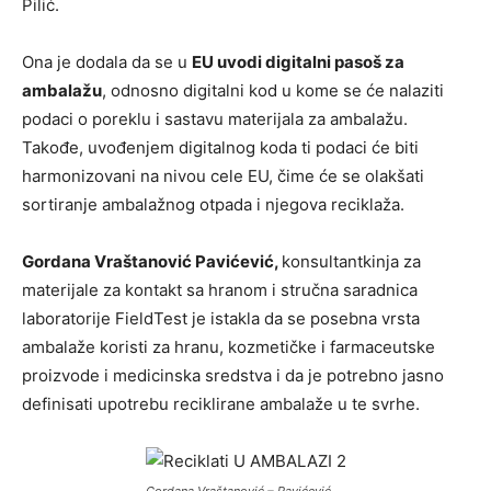
Pilić.
Ona je dodala da se u
EU uvodi digitalni pasoš za
ambalažu
, odnosno digitalni kod u kome se će nalaziti
podaci o poreklu i sastavu materijala za ambalažu.
Takođe, uvođenjem digitalnog koda ti podaci će biti
harmonizovani na nivou cele EU, čime će se olakšati
sortiranje ambalažnog otpada i njegova reciklaža.
Gordana Vraštanović Pavićević,
konsultantkinja za
materijale za kontakt sa hranom i stručna saradnica
laboratorije FieldTest je istakla da se posebna vrsta
ambalaže koristi za hranu, kozmetičke i farmaceutske
proizvode i medicinska sredstva i da je potrebno jasno
definisati upotrebu reciklirane ambalaže u te svrhe.