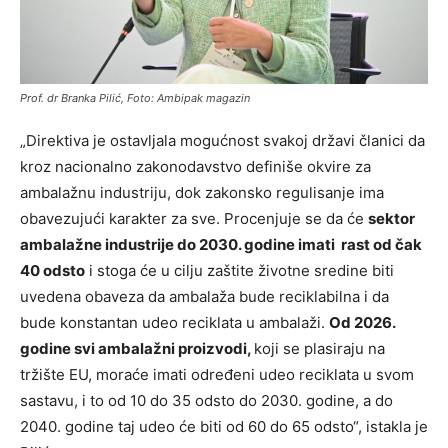
Prof. dr Branka Pilić, Foto: Ambipak magazin
„Direktiva je ostavljala mogućnost svakoj državi članici da
kroz nacionalno zakonodavstvo definiše okvire za
ambalažnu industriju, dok zakonsko regulisanje ima
obavezujući karakter za sve. Procenjuje se da će
sektor
ambalažne industrije do 2030. godine imati rast od čak
40 odsto
i stoga će u cilju zaštite životne sredine biti
uvedena obaveza da ambalaža bude reciklabilna i da
bude konstantan udeo reciklata u ambalaži.
Od 2026.
godine svi ambalažni proizvodi,
koji se plasiraju na
tržište EU, moraće imati određeni udeo reciklata u svom
sastavu, i to od 10 do 35 odsto do 2030. godine, a do
2040. godine taj udeo će biti od 60 do 65 odsto“, istakla je