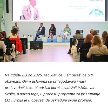
Na tržištu EU od 2025. reciklati će u ambalaži će biti
obavezni. Ovim uslovima se prilagođavaju i naši
proizvođači kako bi održali korak i zadržali tržište van
Srbije, a pored toga, u procesu prepreme za pristupanje
EU, i Srbija je u obavezi da usklađuje svoje propise.