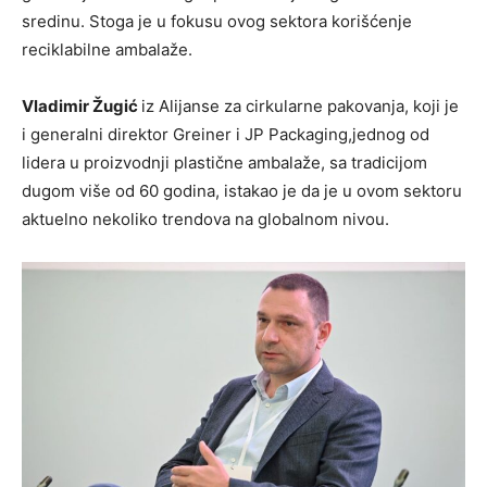
sredinu. Stoga je u fokusu ovog sektora korišćenje
reciklabilne ambalaže.
Vladimir Žugić
iz Alijanse za cirkularne pakovanja, koji je
i generalni direktor Greiner i JP Packaging,jednog od
lidera u proizvodnji plastične ambalaže, sa tradicijom
dugom više od 60 godina, istakao je da je u ovom sektoru
aktuelno nekoliko trendova na globalnom nivou.