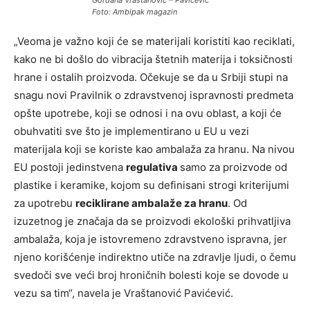
Gordana Vraštanović – Pavićević
Foto: Ambipak magazin
„Veoma je važno koji će se materijali koristiti kao reciklati,
kako ne bi došlo do vibracija štetnih materija i toksičnosti
hrane i ostalih proizvoda. Očekuje se da u Srbiji stupi na
snagu novi Pravilnik o zdravstvenoj ispravnosti predmeta
opšte upotrebe, koji se odnosi i na ovu oblast, a koji će
obuhvatiti sve što je implementirano u EU u vezi
materijala koji se koriste kao ambalaža za hranu. Na nivou
EU postoji jedinstvena
regulativa
samo za proizvode od
plastike i keramike, kojom su definisani strogi kriterijumi
za upotrebu
reciklirane ambalaže za hranu
. Od
izuzetnog je značaja da se proizvodi ekološki prihvatljiva
ambalaža, koja je istovremeno zdravstveno ispravna, jer
njeno korišćenje indirektno utiče na zdravlje ljudi, o čemu
svedoči sve veći broj hroničnih bolesti koje se dovode u
vezu sa tim“, navela je Vraštanović Pavićević.