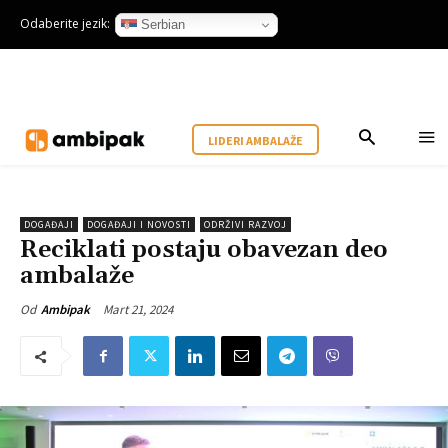
Odaberite jezik:
Serbian
LIDERI AMBALAŽE
DOGAĐAJI
DOGAĐAJI I NOVOSTI
ODRŽIVI RAZVOJ
Reciklati postaju obavezan deo
ambalaže
Mart 21, 2024
Od
Ambipak