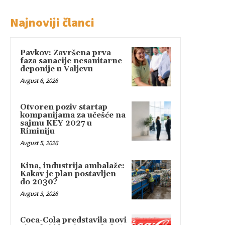
Najnoviji članci
Pavkov: Završena prva
faza sanacije nesanitarne
deponije u Valjevu
Avgust 6, 2026
Otvoren poziv startap
kompanijama za učešće na
sajmu KEY 2027 u
Riminiju
Avgust 5, 2026
Kina, industrija ambalaže:
Kakav je plan postavljen
do 2030?
Avgust 3, 2026
Coca-Cola predstavila novi