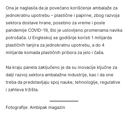
Ona je naglasila da je povećano korišćenje ambalaže za
jednokratnu upotrebu – plastične i papirne, zbog razvoja
sektora dostave hrane, posebno za vreme i posle
pandemije COVID-19, što je uslovljeno promenama navika
potrošača. U Engleskoj se godišnje koristi 1 milijarda
plastičnih tanjira za jednokratnu upotrebu, a do 4
milijarde komada plastičnih pribora za jelo i čaša.
Na kraju panela zaključeno je da su inovacije ključne za
dalji razvoj sektora ambalažne industrije, kao i da one
treba da predstavljaju spoj nauke, tehnologije, regulative
i zahteva tržišta.
Fotografije: Ambipak magazin