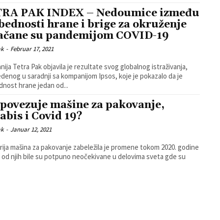
RA PAK INDEX – Nedoumice između
bednosti hrane i brige za okruženje
ačane su pandemijom COVID-19
ak
-
Februar 17, 2021
ija Tetra Pak objavila je rezultate svog globalnog istraživanja,
denog u saradnji sa kompanijom Ipsos, koje je pokazalo da je
nost hrane jedan od...
 povezuje mašine za pakovanje,
abis i Covid 19?
ak
-
Januar 12, 2021
rija mašina za pakovanje zabeležila je promene tokom 2020. godine
 od njih bile su potpuno neočekivane u delovima sveta gde su