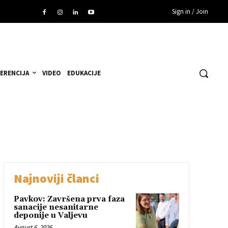
Sign in / Join
ERENCIJA
VIDEO
EDUKACIJE
Najnoviji članci
Pavkov: Završena prva faza
sanacije nesanitarne
deponije u Valjevu
Avgust 6, 2026