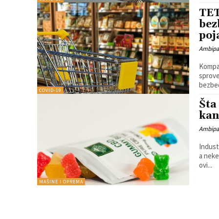
TET
bez
poj
Ambip
Kompan
sprove
bezbed
COVID-19
Šta
kan
Ambip
Indust
a neke
ovi...
MAŠINE I OPREMA