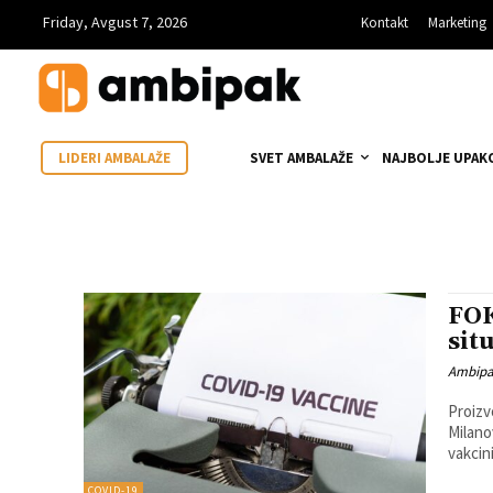
Friday, Avgust 7, 2026
Kontakt
Marketing
SVET AMBALAŽE
NAJBOLJE UPAK
LIDERI AMBALAŽE
FOK
sit
Ambip
Proizv
Milano
COVID-19