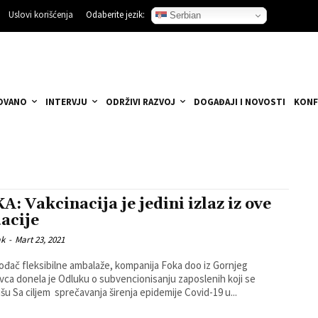
Uslovi korišćenja
Odaberite jezik:
Serbian
OVANO
INTERVJU
ODRŽIVI RAZVOJ
DOGAĐAJI I NOVOSTI
KONF
A: Vakcinacija je jedini izlaz iz ove
uacije
ak
-
Mart 23, 2021
ođač fleksibilne ambalaže, kompanija Foka doo iz Gornjeg
vca donela je Odluku o subvencionisanju zaposlenih koji se
vakcinišu Sa ciljem sprečavanja širenja epidemije Covid-19 u...