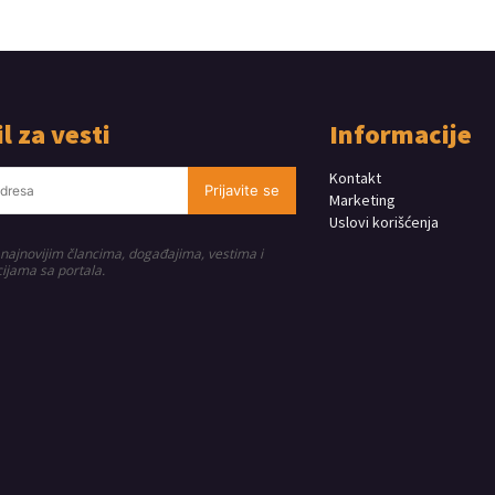
l za vesti
Informacije
Kontakt
Prijavite se
Marketing
Uslovi korišćenja
 najnovijim člancima, događajima, vestima i
ijama sa portala.