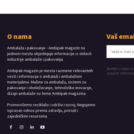
O nama
Vaš emai
Ambalaža i pakovanje - Ambipak magazin na
jednom mestu objedinjuje informacije iz oblasti
industrije ambalaže i pakovanja.
Budite u toku sa
Ambipak magazin je mesto razmene relevantnih
ostalim informac
vesti i informacija o ambalaži i ambalažnim
materijalima. Mašine za ambalažu, sistemi za
pakovanje i obeležavanje, tehnološke inovacije,
dizajn ambalaže su teme Ambipak magazina.
Promovišemo reciklažu i održivi razvoj. Negujemo
ispravan odnos prema zdravlju, prirodi i
zajedničkim resursima.