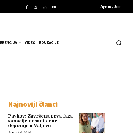
Sign in / Join
ERENCIJA
VIDEO
EDUKACIJE
Najnoviji članci
Pavkov: Završena prva faza
sanacije nesanitarne
deponije u Valjevu
Avgust 6, 2026