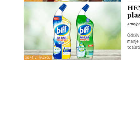
HEN
pla
Ambip
Održiv
manje plastike Novim, globaln
toalet
ODRŽIVI RAZVOJ