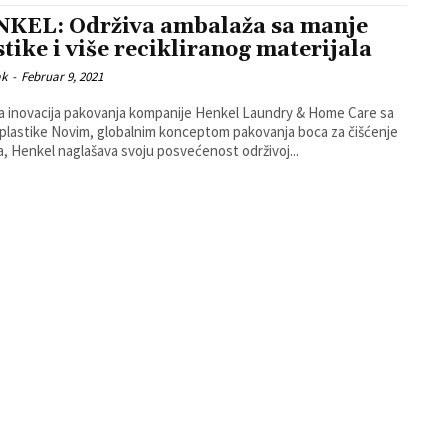
KEL: Održiva ambalaža sa manje
stike i više recikliranog materijala
ak
-
Februar 9, 2021
a inovacija pakovanja kompanije Henkel Laundry & Home Care sa
im konceptom pakovanja boca za čišćenje
a, Henkel naglašava svoju posvećenost održivoj...