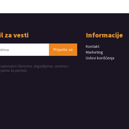
l za vesti
Informacije
Kontakt
Prijavite se
Marketing
Uslovi korišćenja
 najnovijim člancima, događajima, vestima i
ijama sa portala.