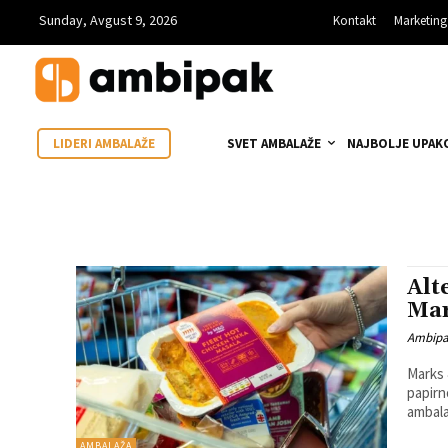
Sunday, Avgust 9, 2026
Kontakt
Marketing
SVET AMBALAŽE
NAJBOLJE UPAK
LIDERI AMBALAŽE
Alt
Mar
Ambip
Marks 
papirn
ambalaž
AMBALAŽA