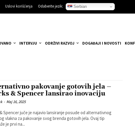
Uslovi korišćenja
Odaberite jezik:
Serbian
OVANO
INTERVJU
ODRŽIVI RAZVOJ
DOGAĐAJI I NOVOSTI
KONF
ernativno pakovanje gotovih jela –
ks & Spencer lansirao inovaciju
ak
-
Maj 16, 2025
& Spencer juče je najavio lansiranje posude od alternativnog
og vlakna za pakovanje svog brenda gotovih jela. Ovaj tip
e je prvi na...