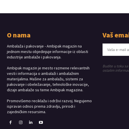
O nama
Vaš emai
Ambalaža i pakovanje - Ambipak magazin na
jednom mestu objedinjuje informacije iz oblasti
industrije ambalaže i pakovanja.
Budite u toku sa
Ambipak magazin je mesto razmene relevantnih
ostalim informac
vesti i informacija o ambalaži i ambalažnim
materijalima. Mašine za ambalažu, sistemi za
pakovanje i obeležavanje, tehnološke inovacije,
dizajn ambalaže su teme Ambipak magazina.
Promovišemo reciklažu i održivi razvoj. Negujemo
ispravan odnos prema zdravlju, prirodi i
zajedničkim resursima.