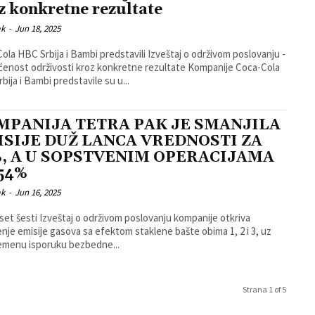
z konkretne rezultate
ak
-
Jun 18, 2025
ola HBC Srbija i Bambi predstavili Izveštaj o održivom poslovanju -
ost održivosti kroz konkretne rezultate Kompanije Coca-Cola
bija i Bambi predstavile su u...
MPANIJA TETRA PAK JE SMANJILA
ISIJE DUŽ LANCA VREDNOSTI ZA
%, A U SOPSTVENIM OPERACIJAMA
54%
ak
-
Jun 16, 2025
et šesti Izveštaj o održivom poslovanju kompanije otkriva
nje emisije gasova sa efektom staklene bašte obima 1, 2 i 3, uz
emenu isporuku bezbedne...
Strana 1 of 5