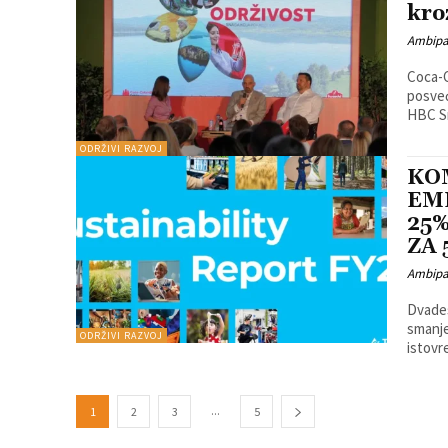
kro
Ambip
Coca-C
posvećen
HBC Sr
ODRŽIVI RAZVOJ
KO
EM
25
ZA 
Ambip
Dvades
smanje
ODRŽIVI RAZVOJ
istovr
...
1
2
3
5