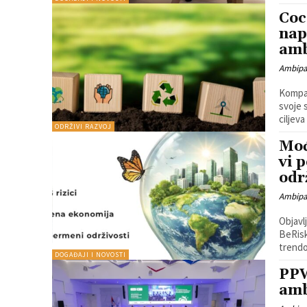
Coc
nap
amb
Ambip
Kompan
svoje 
ciljeva
ODRŽIVI RAZVOJ
Moć
vi 
odr
Ambip
Objavl
BeRisk
trendo
DOGAĐAJI I NOVOSTI
PPW
amb