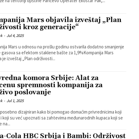
reciklaže na teritoriji opštine Pančevo Operater Ekostar Pak,...
panija Mars objavila izveštaj „Plan
živosti kroz generacije“
ak
-
Jul 4, 2025
ija Mars u odnosu na prošlu godinu ostvarila dodatno smanjenje
e gasova sa efektom staklene bašte za 1,9%Kompanija Mars
a je izveštaj „Plan održivosti...
vredna komora Srbije: Alat za
cenu spremnosti kompanija za
živo poslovanje
ak
-
Jul 1, 2025
e posebno dizajniran kako bi pomogao domaćim privrednicima koji
 i koji su već upoznati sa zahtevima međunarodnih kupaca koji se
 na...
a-Cola HBC Srbija i Bambi: Održivost