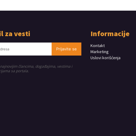
l za vesti
Informacije
Kontakt
Prijavite se
Marketing
Uslovi korišćenja
 najnovijim člancima, događajima, vestima i
ijama sa portala.