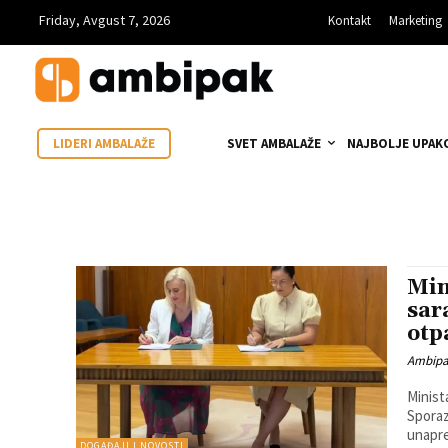
Friday, Avgust 7, 2026
Kontakt
Marketing
SVET AMBALAŽE
NAJBOLJE UPAK
LIDERI AMBALAŽE
Min
sar
otp
Ambip
Minist
Sporaz
unapređ
DOGAĐAJI I NOVOSTI