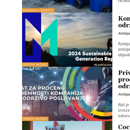
DOGAĐAJI I NOVOSTI
Kom
odr
Ambip
Kompan
emisij
objavil
ODRŽIVI RAZVOJ
Pri
pro
odr
Ambip
Alat j
izvoze
odnose
ODRŽIVI RAZVOJ
Coc