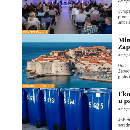
Ambip
Evrops
promene i na t
ambal
ODRŽIVI RAZVOJ
Min
Zap
Ambip
Održan
Zapadni
godišnj
DOGAĐAJI I NOVOSTI
Eko
u p
Ambip
JKP Hi
saradn