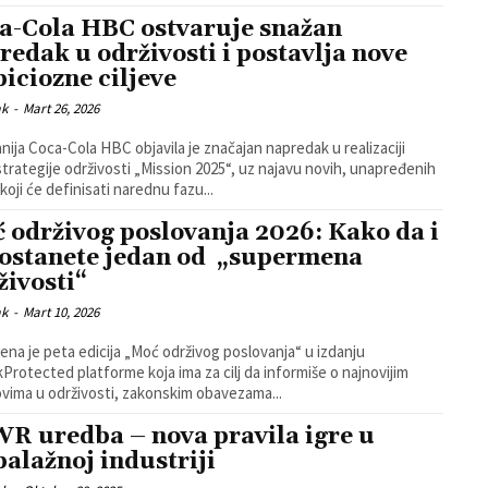
a-Cola HBC ostvaruje snažan
redak u održivosti i postavlja nove
iciozne ciljeve
ak
-
Mart 26, 2026
ija Coca-Cola HBC objavila je značajan napredak u realizaciji
strategije održivosti „Mission 2025“, uz najavu novih, unapređenih
 koji će definisati narednu fazu...
 održivog poslovanja 2026: Kako da i
postanete jedan od „supermena
živosti“
ak
-
Mart 10, 2026
jena je peta edicija „Moć održivog poslovanja“ u izdanju
Protected platforme koja ima za cilj da informiše o najnovijim
vima u održivosti, zakonskim obavezama...
R uredba – nova pravila igre u
alažnoj industriji