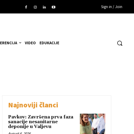
Sign in / Join
ERENCIJA
VIDEO
EDUKACIJE
Najnoviji članci
Pavkov: Završena prva faza
sanacije nesanitarne
deponije u Valjevu
Avgust 6, 2026