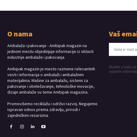
O nama
Vaš emai
Ambalaža i pakovanje - Ambipak magazin na
jednom mestu objedinjuje informacije iz oblasti
industrije ambalaže i pakovanja.
Budite u toku sa
Ambipak magazin je mesto razmene relevantnih
ostalim informac
vesti i informacija o ambalaži i ambalažnim
materijalima. Mašine za ambalažu, sistemi za
pakovanje i obeležavanje, tehnološke inovacije,
dizajn ambalaže su teme Ambipak magazina.
Promovišemo reciklažu i održivi razvoj. Negujemo
ispravan odnos prema zdravlju, prirodi i
zajedničkim resursima.