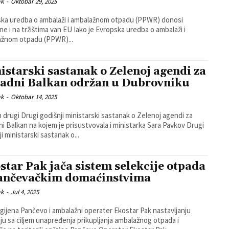
ak
-
Oktobar 29, 2025
ka uredba o ambalaži i ambalažnom otpadu (PPWR) donosi
ržištima van EU Iako je Evropska uredba o ambalaži i
ažnom otpadu (PPWR)...
istarski sastanak o Zelenoj agendi za
adni Balkan održan u Dubrovniku
ak
-
Oktobar 14, 2025
 drugi Drugi godišnji ministarski sastanak o Zelenoj agendi za
 Balkan na kojem je prisustvovala i ministarka Sara Pavkov Drugi
i ministarski sastanak o...
star Pak jača sistem selekcije otpada
ančevačkim domaćinstvima
ak
-
Jul 4, 2025
gijena Pančevo i ambalažni operater Ekostar Pak nastavljanju
ju sa ciljem unapređenja prikupljanja ambalažnog otpada i