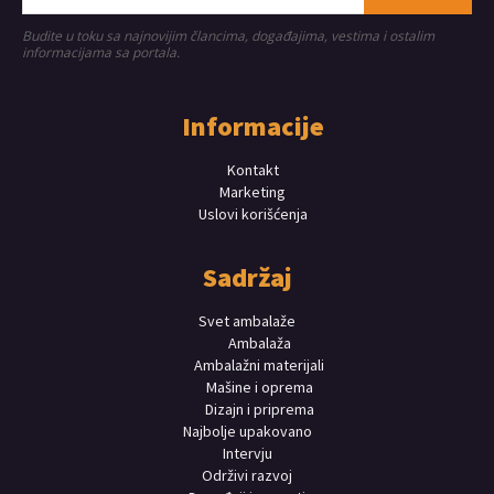
Budite u toku sa najnovijim člancima, događajima, vestima i ostalim
informacijama sa portala.
Informacije
Kontakt
Marketing
Uslovi korišćenja
Sadržaj
Svet ambalaže
Ambalaža
Ambalažni materijali
Mašine i oprema
Dizajn i priprema
Najbolje upakovano
Intervju
Održivi razvoj