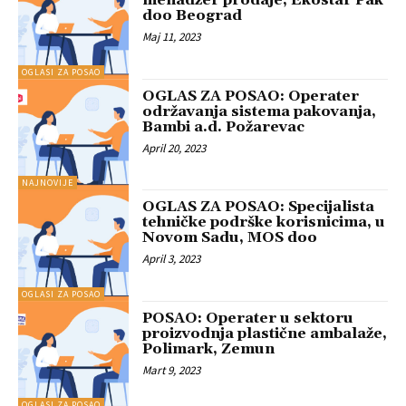
menadžer prodaje, Ekostar Pak
doo Beograd
Maj 11, 2023
OGLASI ZA POSAO
OGLAS ZA POSAO: Operater
održavanja sistema pakovanja,
Bambi a.d. Požarevac
April 20, 2023
NAJNOVIJE
OGLAS ZA POSAO: Specijalista
tehničke podrške korisnicima, u
Novom Sadu, MOS doo
April 3, 2023
OGLASI ZA POSAO
POSAO: Operater u sektoru
proizvodnja plastične ambalaže,
Polimark, Zemun
Mart 9, 2023
OGLASI ZA POSAO