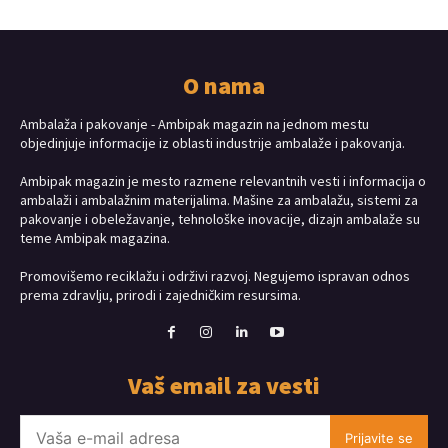
O nama
Ambalaža i pakovanje - Ambipak magazin na jednom mestu
objedinjuje informacije iz oblasti industrije ambalaže i pakovanja.
Ambipak magazin je mesto razmene relevantnih vesti i informacija o
ambalaži i ambalažnim materijalima. Mašine za ambalažu, sistemi za
pakovanje i obeležavanje, tehnološke inovacije, dizajn ambalaže su
teme Ambipak magazina.
Promovišemo reciklažu i održivi razvoj. Negujemo ispravan odnos
prema zdravlju, prirodi i zajedničkim resursima.
Vaš email za vesti
Prijavite se