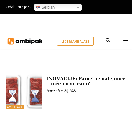
Odaberite jezik:
Serbian
LIDERI AMBALAŽE
INOVACIJE: Pametne nalepnice
– o čemu se radi?
Novembar 28, 2021
AMBALAŽA