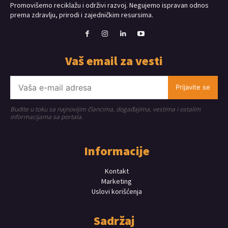
Promovišemo reciklažu i održivi razvoj. Negujemo ispravan odnos
prema zdravlju, prirodi i zajedničkim resursima.
Vaš email za vesti
Prijavite se
Budite u toku sa najnovijim člancima, događajima, vestima i ostalim
informacijama sa portala.
Informacije
Kontakt
Marketing
Uslovi korišćenja
Sadržaj