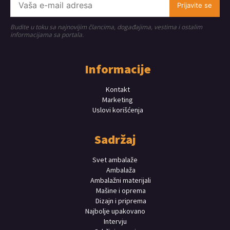
Prijavite se
Budite u toku sa najnovijim člancima, događajima, vestima i ostalim
informacijama sa portala.
Informacije
Kontakt
Marketing
Uslovi korišćenja
Sadržaj
Svet ambalaže
Ambalaža
Ambalažni materijali
Mašine i oprema
Dizajn i priprema
Najbolje upakovano
Intervju