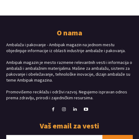
O nama
Ambalaža i pakovanje - Ambipak magazin na jednom mestu
objedinjuje informacije iz oblasti industrije ambalaže i pakovanja.
Ambipak magazin je mesto razmene relevantnih vesti i informacija o
ambalaži i ambalažnim materijalima. Mašine za ambalažu, sistemi za
pakovanje i obeležavanje, tehnološke inovacije, dizajn ambalaže su
teme Ambipak magazina.
Promovišemo reciklažu i održivi razvoj. Negujemo ispravan odnos
prema zdravlju, prirodi i zajedničkim resursima.
Vaš email za vesti