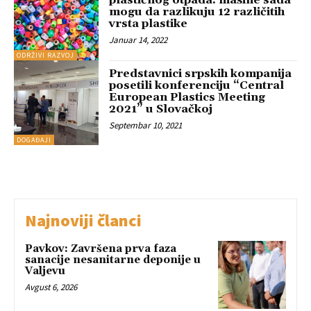
plastičnog otpada: mašine sada
mogu da razlikuju 12 različitih
vrsta plastike
Januar 14, 2022
ODRŽIVI RAZVOJ
Predstavnici srpskih kompanija
posetili konferenciju “Central
European Plastics Meeting
2021” u Slovačkoj
Septembar 10, 2021
DOGAĐAJI
Najnoviji članci
Pavkov: Završena prva faza
sanacije nesanitarne deponije u
Valjevu
Avgust 6, 2026