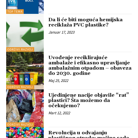
TOP TEMA
Da li će biti moguća hemijska
reciklaža PVC plastike?
Januar 17, 2023
ODRŽIVI RAZVOJ
Uvođenje reciklirajuće
ambalaže i efikasno upravljanje
ambalažnim otpadom – obaveza
do 2030. godine
Maj 25, 2022
ODRŽIVI RAZVOJ
Ujedinjene nacije objavile “rat”
plastici? Šta možemo da
očekujemo?
Mart 12, 2022
ODRŽIVI RAZVOJ
Revolucija u odvajanju