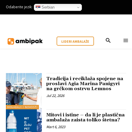
Odaberite jezik:
Serbian
LIDERI AMBALAŽE
Tradicija i reciklaža spojene na
proslavi Agia Marina Panigyri
na grčkom ostrvu Lemnos
Jul 22, 2026
DOGAĐAJI I NOVOSTI
Mitovi i istine – da li je plastična
ambalaža zaista toliko štetna?
Mart 6, 2023