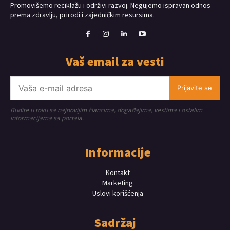
Promovišemo reciklažu i održivi razvoj. Negujemo ispravan odnos
prema zdravlju, prirodi i zajedničkim resursima.
Vaš email za vesti
Prijavite se
Budite u toku sa najnovijim člancima, događajima, vestima i ostalim
informacijama sa portala.
Informacije
Kontakt
Marketing
Uslovi korišćenja
Sadržaj