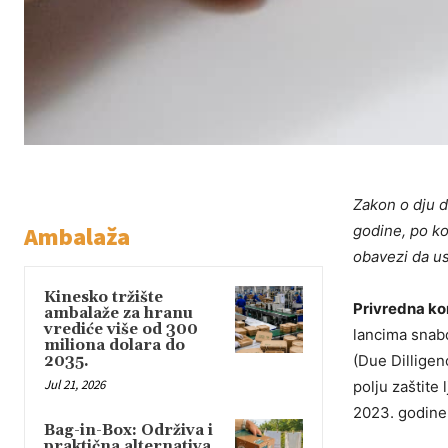
Zakon o dju d
Ambalaža
godine, po ko
obavezi da u
Kinesko tržište
Privredna ko
ambalaže za hranu
vrediće više od 300
lancima snab
miliona dolara do
(Due Dilligen
2035.
Jul 21, 2026
polju zaštite
2023. godine
Bag-in-Box: Održiva i
praktična alternativa