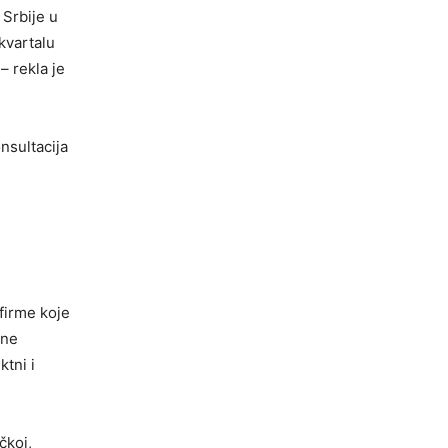
 Srbije u
kvartalu
 rekla je
nsultacija
firme koje
ene
tni i
čkoj,