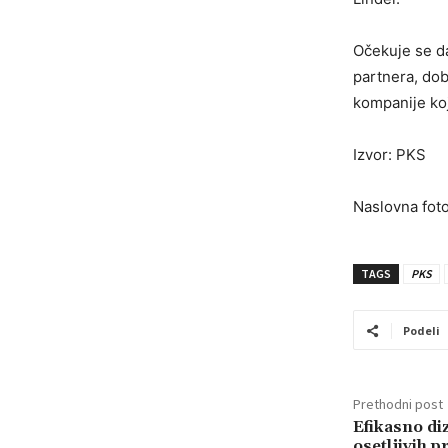
Očekuje se d
partnera, dob
kompanije koj
Izvor: PKS
Naslovna foto
TAGS
PKS
Podeli
Prethodni post
Efikasno di
osetljivih 