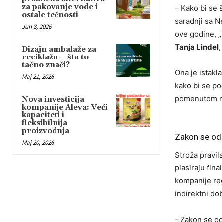
za pakovanje vode i
– Kako bi se 
ostale tečnosti
saradnji sa 
Jun 8, 2026
ove godine, „
Tanja Lindel
,
Dizajn ambalaže za
reciklažu – šta to
tačno znači?
Ona je istakl
Maj 21, 2026
kako bi se po
pomenutom n
Nova investicija
kompanije Aleva: Veći
kapaciteti i
fleksibilnija
proizvodnja
Zakon se odn
Maj 20, 2026
Stroža pravil
plasiraju fi
kompanije reg
indirektni do
–
Zakon se od