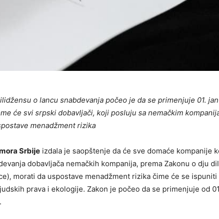
ilidžensu o lancu snabdevanja počeo je da se primenjuje 01. ja
me će svi srpski dobavljači, koji posluju sa nemačkim kompanija
spostave menadžment rizika
mora Srbije
izdala je saopštenje da će sve domaće kompanije k
devanja dobavljača nemačkih kompanija, prema Zakonu o dju di
ce), morati da uspostave menadžment rizika čime će se ispuniti
 ljudskih prava i ekologije. Zakon je počeo da se primenjuje od 0
.