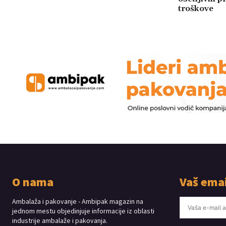
troškove
O nama
Vaš emai
Ambalaža i pakovanje - Ambipak magazin na
jednom mestu objedinjuje informacije iz oblasti
industrije ambalaže i pakovanja.