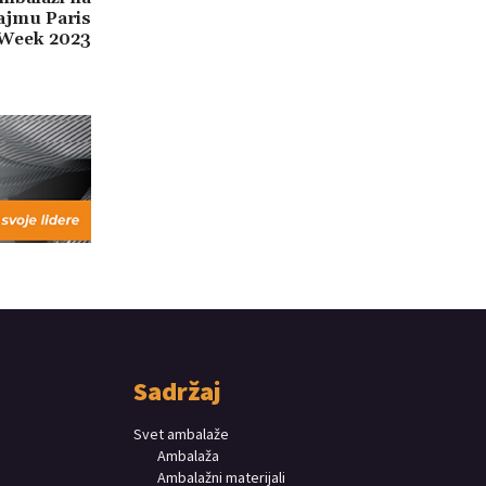
ajmu Paris
 Week 2023
Sadržaj
Svet ambalaže
Ambalaža
Ambalažni materijali