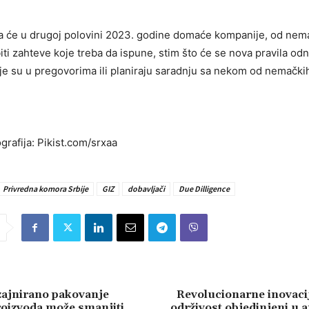
a će u drugoj polovini 2023. godine domaće kompanije, od nem
iti zahteve koje treba da ispune, stim što će se nova pravila odno
e su u pregovorima ili planiraju saradnju sa nekom od nemački
grafija: Pikist.com/srxaa
Privredna komora Srbije
GIZ
dobavljači
Due Dilligence
zajnirano pakovanje
Revolucionarne inovacij
proizvoda može smanjiti
održivost objedinjeni u 