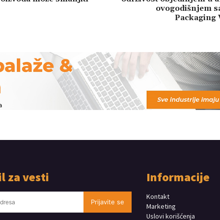
ovogodišnjem s
Packaging
l za vesti
Informacije
Kontakt
Prijavite se
Marketing
Uslovi korišćenja