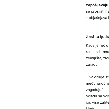
zapošljavaju 
se proširiti 
– objašnjava 
Zaštita ljuds
Kada je reč o
rada, zabranu
zemljišta, zl
zaradu.
– Sa druge s
međunarodne 
zagađujuće su
skladu sa svim
još više zahte
Lindel.