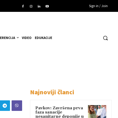
Sign in / Join
ERENCIJA
VIDEO
EDUKACIJE
Najnoviji članci
Pavkov: Završena prva
faza sanacije
nesanitarne deponije u