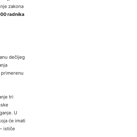
nje zakona
000 radnika
ranu dečijeg
anja
i primerenu
nje tri
nske
ganje. U
koja će imati
– ističe