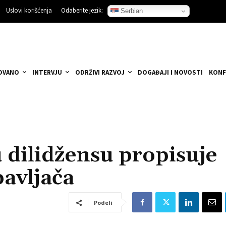
Uslovi korišćenja
Odaberite jezik:
Serbian
OVANO
INTERVJU
ODRŽIVI RAZVOJ
DOGAĐAJI I NOVOSTI
KONF
 dilidžensu propisuje
bavljača
Podeli