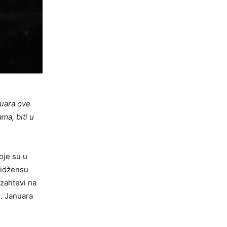
nuara ove
ma, biti u
oje su u
lidžensu
 zahtevi na
1. Januara