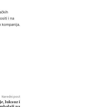
ačkih
siti i na
h kompanija.
Naredni post
e, luksuz i
ambalaži na