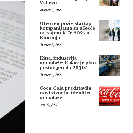
Valjevu
Avgust 6, 2026
Otvoren poziv startap
kompanijama za učešće
na sajmu KEY 2027 u
Riminiju
Avgust 5, 2026
Kina, industrija
ambalaže: Kakav je plan
postavljen do 2030?
Avgust 3, 2026
Coca-Cola predstavila
novi vizuelni identitet
ambalaže
Jul 30, 2026