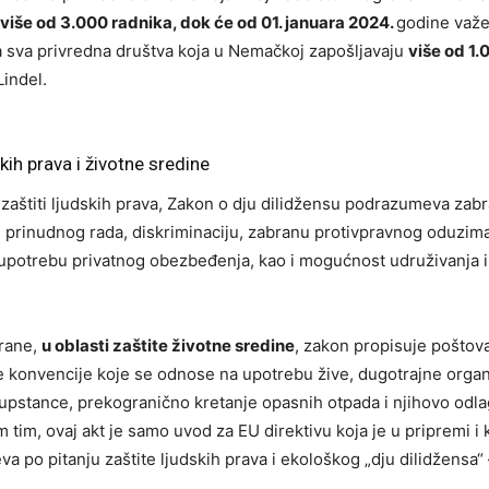
više od 3.000 radnika, dok će od 01. januara 2024.
godine važe
na sva privredna društva koja u Nemačkoj zapošljavaju
više od 1.
Lindel.
kih prava i životne sredine
 zaštiti ljudskih prava, Zakon o dju dilidžensu podrazumeva zab
 prinudnog rada, diskriminaciju, zabranu protivpravnog oduzim
oupotrebu privatnog obezbeđenja, kao i mogućnost udruživanja 
trane,
u oblasti zaštite životne sredine
, zakon propisuje poštova
konvencije koje se odnose na upotrebu žive, dugotrajne orga
pstance, prekogranično kretanje opasnih otpada i njihovo odla
 tim, ovaj akt je samo uvod za EU direktivu koja je u pripremi i 
va po pitanju zaštite ljudskih prava i ekološkog „dju dilidžensa“ 