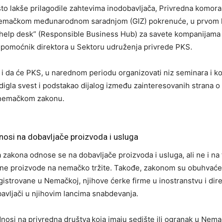
što lakše prilagodile zahtevima inodobavljača, Privredna komora
Nemačkom međunarodnom saradnjom (GIZ) pokrenuće, u prvom 
help desk“ (Responsible Business Hub) za savete kompanijama –
 pomoćnik direktora u Sektoru udruženja privrede PKS.
a i da će PKS, u narednom periodu organizovati niz seminara i ko
digla svest i podstakao dijalog između zainteresovanih strana o
emačkom zakonu.
osi na dobavljače proizvoda i usluga
a zakona odnose se na dobavljače proizvoda i usluga, ali ne i na 
nalne proizvode na nemačko tržite. Takođe, zakonom su obuhvać
istrovane u Nemačkoj, njihove ćerke firme u inostranstvu i direk
bavljači u njihovim lancima snabdevanja.
nosi na privredna društva
koja imaju sedište ili ogranak u Nema