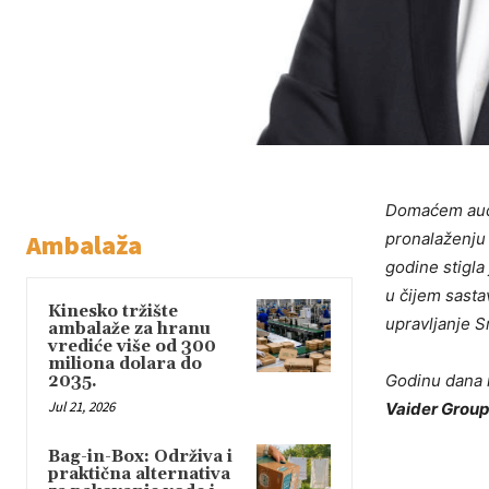
Domaćem audit
Ambalaža
pronalaženju 
godine stigla
u čijem sasta
Kinesko tržište
upravljanje S
ambalaže za hranu
vrediće više od 300
miliona dolara do
Godinu dana 
2035.
Jul 21, 2026
Vaider Group
Bag-in-Box: Održiva i
praktična alternativa