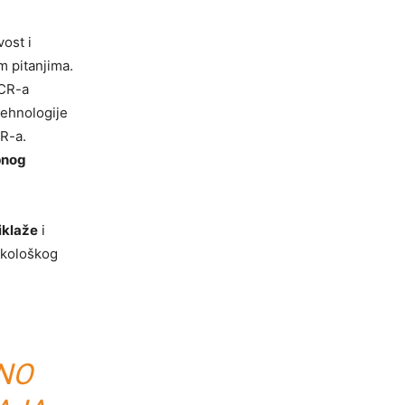
ost i
m pitanjima.
PCR-a
tehnologije
CR-a.
pnog
iklaže
i
ekološkog
ČNO