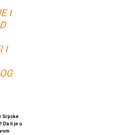
E I
OD
 I
NOG
se Srpske
 Da li je u
 svom