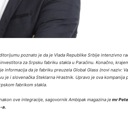
orijumu poznato je da je Vlada Republike Srbije intenzivno rad
investitora za Srpsku fabriku stakla u Paraćinu. Konačno, kraje
 je informacija da je fabriku preuzela Global Glass (novi naziv: V
vu je i slovenačka Steklarna Hrastnik. Upravo je ova kompanija p
rpskom fabrikom stakla.
nakon ove integracije, sagovornik Ambipak magazina je
mr Pete
-a.