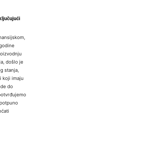
ljučujući
inansijskom,
 godine
oizvodnju
a, došlo je
g stanja,
 koji imaju
ode do
 potvrđujemo
i potpuno
ćati