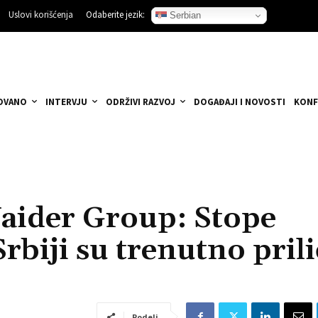
Uslovi korišćenja
Odaberite jezik:
Serbian
OVANO
INTERVJU
ODRŽIVI RAZVOJ
DOGAĐAJI I NOVOSTI
KONF
Vaider Group: Stope
Srbiji su trenutno pril
Podeli