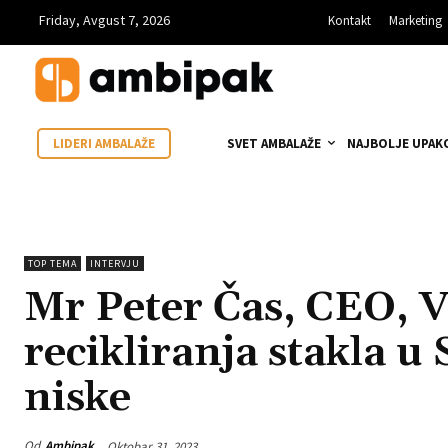
Friday, Avgust 7, 2026
Kontakt
Marketing
SVET AMBALAŽE
NAJBOLJE UPAK
LIDERI AMBALAŽE
TOP TEMA
INTERVJU
Mr Peter Čas, CEO, 
recikliranja stakla u 
niske
Od
Ambipak
Oktobar 31, 2023