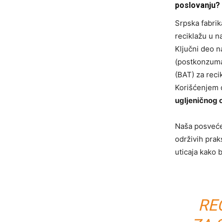
poslovanju?
Srpska fabrik
reciklažu u n
Ključni deo n
(postkonzuma
(BAT) za reci
Korišćenjem
ugljeničnog o
Naša posveće
održivih pra
uticaja kako b
RE