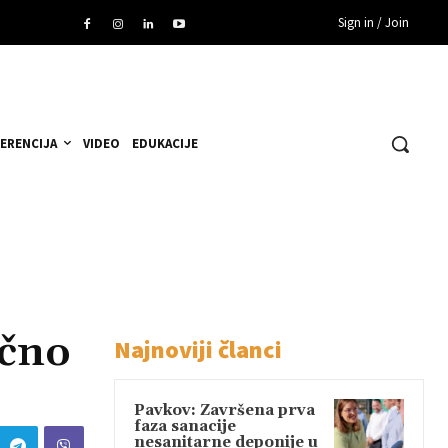
Sign in / Join
ERENCIJA
VIDEO
EDUKACIJE
ično
Najnoviji članci
Pavkov: Završena prva
faza sanacije
nesanitarne deponije u