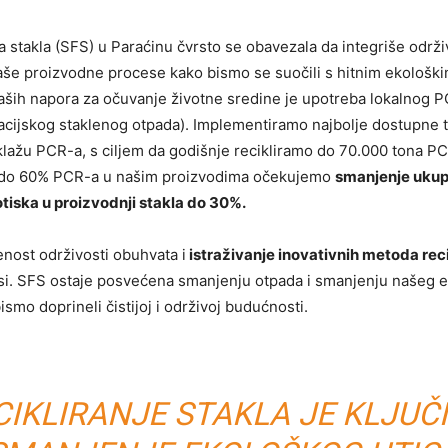
a stakla (SFS) u Paraćinu čvrsto se obavezala da integriše održiv
aše proizvodne procese kako bismo se suočili s hitnim ekološki
aših napora za očuvanje životne sredine je upotreba lokalnog 
cijskog staklenog otpada). Implementiramo najbolje dostupne 
klažu PCR-a, s ciljem da godišnje recikliramo do 70.000 tona P
 do 60% PCR-a u našim proizvodima očekujemo
smanjenje uku
tiska u proizvodnji stakla do 30%.
nost održivosti obuhvata i
istraživanje inovativnih metoda rec
ksi. SFS ostaje posvećena smanjenju otpada i smanjenju našeg 
ismo doprineli čistijoj i održivoj budućnosti.
CIKLIRANJE STAKLA JE KLJU