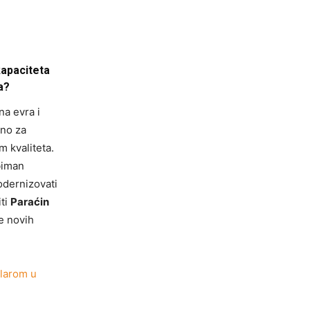
kapaciteta
a?
na evra i
uno za
 kvaliteta.
biman
odernizovati
iti
Paraćin
e novih
klarom u