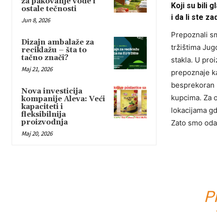
za pakovanje vode i
Koji su bili 
ostale tečnosti
i da li ste z
Jun 8, 2026
Prepoznali sm
Dizajn ambalaže za
tržištima Jug
reciklažu – šta to
tačno znači?
stakla. U pr
Maj 21, 2026
prepoznaje ka
besprekoran k
Nova investicija
kupcima. Za o
kompanije Aleva: Veći
kapaciteti i
lokacijama gde
fleksibilnija
proizvodnja
Zato smo odab
Maj 20, 2026
P