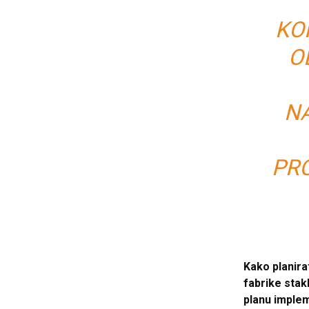
KO
O
N
PR
Kako planira
fabrike stakl
planu implem