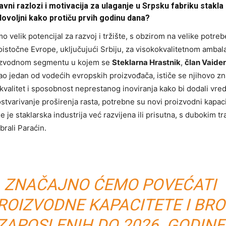
glavni razlozi i motivacija za ulaganje u Srpsku fabriku stakla
adovoljni kako protiču prvih godinu dana?
o velik potencijal za razvoj i tržište, s obzirom na velike potreb
oistočne Evrope, uključujući Srbiju, za visokokvalitetnom amba
oizvodnom segmentu u kojem se
Steklarna Hrastnik
,
član Vaider
o jedan od vodećih evropskih proizvođača, ističe se njihovo zn
valitet i sposobnost neprestanog inoviranja kako bi dodali vre
stvarivanje proširenja rasta, potrebne su novi proizvodni kapaci
 je staklarska industrija već razvijena ili prisutna, s dubokim tr
rali Paraćin.
ZNAČAJNO ĆEMO POVEĆATI
ROIZVODNE KAPACITETE I BRO
ZAPOSLENIH DO 2026. GODINE