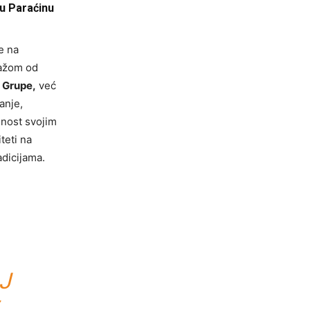
 u Paraćinu
e na
lažom od
 Grupe,
već
anje,
dnost svojim
teti na
adicijama.
J