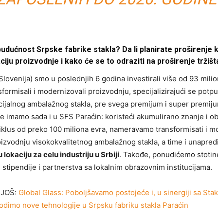
budućnost Srpske fabrike stakla? Da li planirate proširenje 
kaciju proizvodnje i kako će se to odraziti na proširenje tržišt
Slovenija) smo u poslednjih 6 godina investirali više od 93 milio
formisali i modernizovali proizvodnju, specijalizirajući se potp
jalnog ambalažnog stakla, pre svega premijum i super premijum
e imamo sada i u SFS Paraćin: koristeći akumulirano znanje i o
ciklus od preko 100 miliona evra, nameravamo transformisati i m
oizvodnju visokokvalitetnog ambalažnog stakla, a time i unapred
lokaciju za celu industriju u Srbiji
. Takođe, ponudićemo stotin
 stipendije i partnerstva sa lokalnim obrazovnim institucijama.
 JOŠ:
Global Glass: Poboljšavamo postojeće i, u sinergiji sa Sta
odimo nove tehnologije u Srpsku fabriku stakla Paraćin