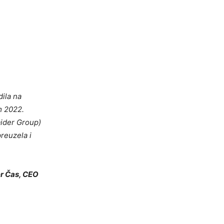
ila na
m 2022.
aider Group)
reuzela i
r Čas, CEO