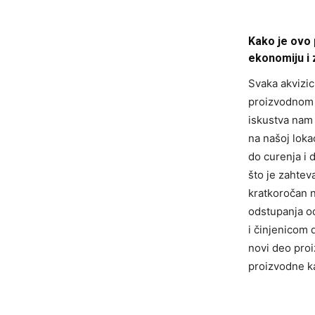
Kako je ovo p
ekonomiju i 
Svaka akvizic
proizvodnom 
iskustva nam
na našoj loka
do curenja i 
što je zahtev
kratkoročan n
odstupanja od
i činjenicom 
novi deo pro
proizvodne ka