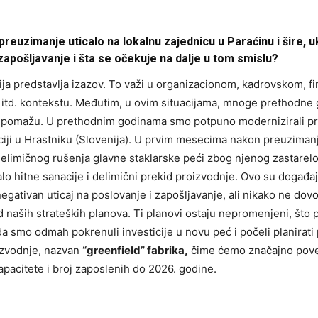
reuzimanje uticalo na lokalnu zajednicu u Paraćinu i šire, uk
zapošljavanje i šta se očekuje na dalje u tom smislu?
ija predstavlja izazov. To važi u organizacionom, kadrovskom, f
itd. kontekstu. Međutim, u ovim situacijama, mnoge prethodne
 pomažu. U prethodnim godinama smo potpuno modernizirali pr
ciji u Hrastniku (Slovenija). U prvim mesecima nakon preuzimanj
delimičnog rušenja glavne staklarske peći zbog njenog zastarelo
alo hitne sanacije i delimični prekid proizvodnje. Ovo su događaji
egativan uticaj na poslovanje i zapošljavanje, ali nikako ne dov
 naših strateških planova. Ti planovi ostaju nepromenjeni, što
da smo odmah pokrenuli investicije u novu peć i počeli planirat
izvodnje, nazvan
“greenfield” fabrika,
čime ćemo značajno pove
pacitete i broj zaposlenih do 2026. godine.