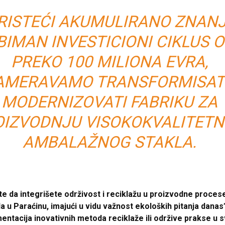
RISTEĆI AKUMULIRANO ZNANJ
BIMAN INVESTICIONI CIKLUS 
PREKO 100 MILIONA EVRA,
AMERAVAMO TRANSFORMISATI
MODERNIZOVATI FABRIKU ZA
OIZVODNJU VISOKOKVALITET
AMBALAŽNOG STAKLA.
te da integrišete održivost i reciklažu u proizvodne proce
a u Paraćinu, imajući u vidu važnost ekoloških pitanja danas?
entacija inovativnih metoda reciklaže ili održive prakse u