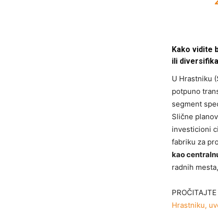
Kako vidite 
ili diversifi
U Hrastniku (
potpuno trans
segment speci
Slične planov
investicioni 
fabriku za pr
kao centralnu 
radnih mesta,
PROČITAJTE
Hrastniku, uv