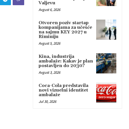
Valjevu
Avgust 6, 2026
Otvoren poziv startap
kompanijama za učešće
na sajmu KEY 2027 u
Riminiju
Avgust 5, 2026
Kina, industrija
ambalaže: Kakav je plan
postavljen do 2030?
Avgust 3, 2026
Coca-Cola predstavila
novi vizuelni identitet
ambalaže
Jul 30, 2026