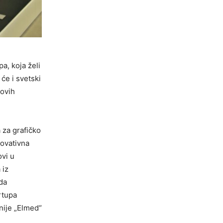
a, koja želi
će i svetski
novih
 za grafičko
novativna
ovi u
 iz
da
rtupa
nije „Elmed“