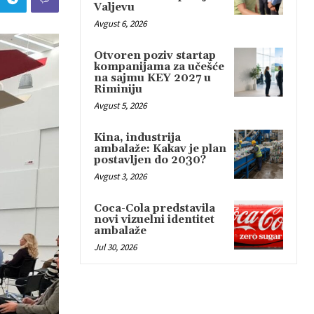
Valjevu
Avgust 6, 2026
Otvoren poziv startap
kompanijama za učešće
na sajmu KEY 2027 u
Riminiju
Avgust 5, 2026
Kina, industrija
ambalaže: Kakav je plan
postavljen do 2030?
Avgust 3, 2026
Coca-Cola predstavila
novi vizuelni identitet
ambalaže
Jul 30, 2026