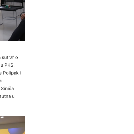
 sutra“ o
ju PKS,
 Polipak i
o
 Siniša
sutna u