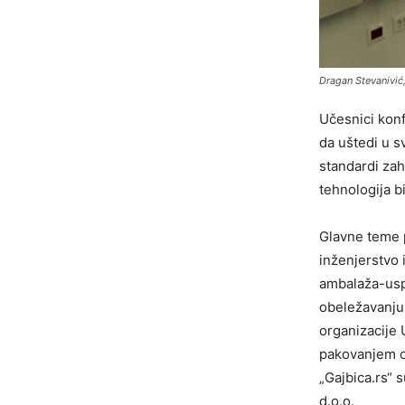
Dragan Stevanivić
Učesnici konf
da uštedi u s
standardi zah
tehnologija bi
Glavne teme p
inženjerstvo 
ambalaža-uspe
obeležavanju 
organizacije
pakovanjem os
„Gajbica.rs“ 
d.o.o.