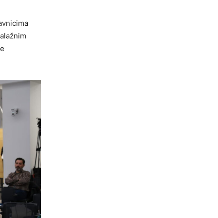
tavnicima
balažnim
je