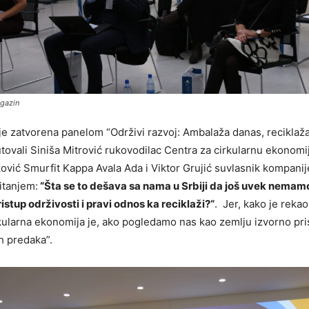
gazin
je zatvorena panelom “Održivi razvoj: Ambalaža danas, reciklaža
utovali Siniša Mitrović rukovodilac Centra za cirkularnu ekonomi
ović Smurfit Kappa Avala Ada i Viktor Grujić suvlasnik kompanije
itanjem:
“Šta se to dešava sa nama u Srbiji da još uvek nemam
stup održivosti i pravi odnos ka reciklaži?“
. Jer, kako je rekao
rkularna ekonomija je, ako pogledamo nas kao zemlju izvorno pri
h predaka”.