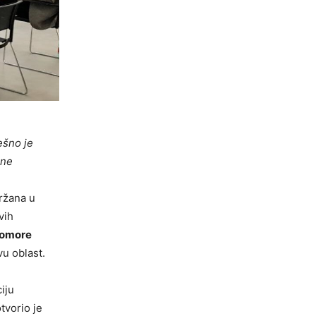
ešno je
ine
ržana u
vih
komore
vu oblast.
iju
tvorio je