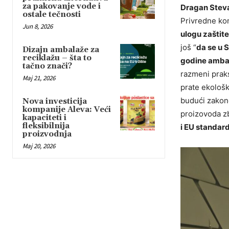
za pakovanje vode i
Dragan Stev
ostale tečnosti
Privredne ko
Jun 8, 2026
ulogu zaštite
još “
da se u S
Dizajn ambalaže za
reciklažu – šta to
godine ambal
tačno znači?
razmeni prak
Maj 21, 2026
prate ekološk
budući zakono
Nova investicija
kompanije Aleva: Veći
proizovoda zb
kapaciteti i
fleksibilnija
i EU standard
proizvodnja
Maj 20, 2026