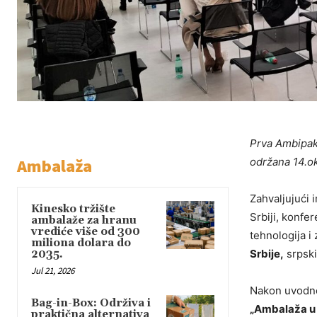
Prva Ambipak 
Ambalaža
održana 14.ok
Zahvaljujući i
Kinesko tržište
Srbiji, konfe
ambalaže za hranu
vrediće više od 300
tehnologija i
miliona dolara do
Srbije,
srpski
2035.
Jul 21, 2026
Nakon uvodno
Bag-in-Box: Održiva i
„Ambalaža u 
praktična alternativa