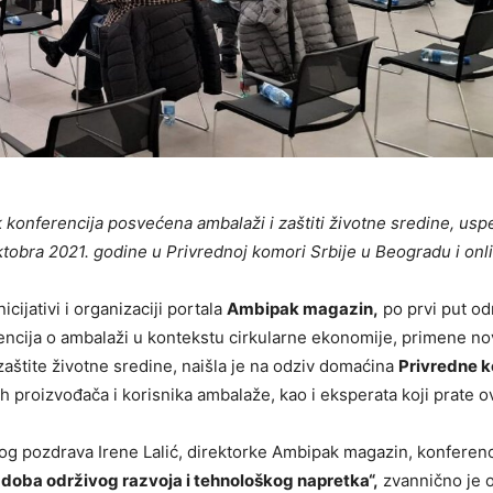
konferencija posvećena ambalaži i zaštiti životne sredine, usp
tobra 2021. godine u Privrednoj komori Srbije u Beogradu i onl
nicijativi i organizaciji portala
Ambipak magazin,
po prvi put od
rencija o ambalaži u kontekstu cirkularne ekonomije, primene no
 zaštite životne sredine, naišla je na odziv domaćina
Privredne 
h proizvođača i korisnika ambalaže, kao i eksperata koji prate o
g pozdrava Irene Lalić, direktorke Ambipak magazin, konferenc
doba održivog razvoja i tehnološkog napretka“,
zvannično je o