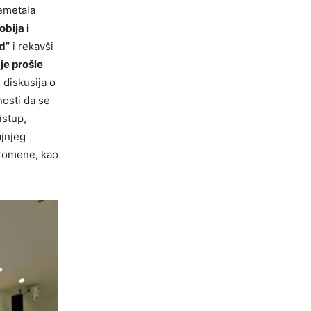
nemetala
bija i
d”
i rekavši
je prošle
 diskusija o
nosti da se
istup,
ajnjeg
promene, kao