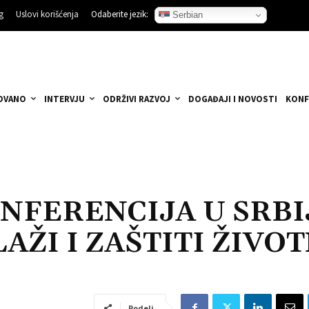
g
Uslovi korišćenja
Odaberite jezik:
Serbian
OVANO
INTERVJU
ODRŽIVI RAZVOJ
DOGAĐAJI I NOVOSTI
KONF
NFERENCIJA U SRBI
ŽI I ZAŠTITI ŽIVO
Podeli