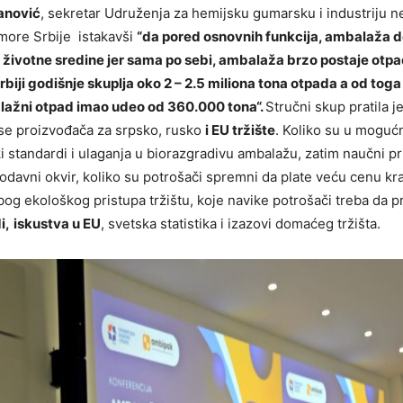
anović
, sekretar Udruženja za hemijsku gumarsku i industriju 
more Srbije istakavši
“da pored osnovnih funkcija, ambalaža do
 životne sredine jer sama po sebi, ambalaža brzo postaje otpa
rbiji godišnje skuplja oko 2 – 2.5 miliona tona otpada a od toga 
ažni otpad imao udeo od 360.000 tona“.
Stručni skup pratila je
se proizvođača za srpsko, rusko
i EU tržište
. Koliko su u moguć
i standardi i ulaganja u biorazgradivu ambalažu, zatim naučni pr
davni okvir, koliko su potrošači spremni da plate veću cenu kr
og ekološkog pristupa tržištu, koje navike potrošači treba da 
i,
iskustva u EU
, svetska statistika i izazovi domaćeg tržišta.