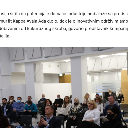
usija širila na potencijale domaće industrije ambalaže sa preds
urfit Kappa Avala Ada d.o.o. dok je o inovativnim održivim am
 dobivenim od kukuruznog skroba, govorio predstavnik kompani
alija.