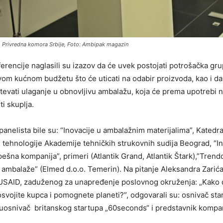
, Privredna komora Srbije, Foto: Ambipak magazin
erencije naglasili su izazov da će uvek postojati potrošačka grup
vom kućnom budžetu što će uticati na odabir proizvoda, kao i da 
tevati ulaganje u obnovljivu ambalažu, koja će prema upotrebi 
ti skuplja.
anelista bile su: “Inovacije u ambalažnim materijalima”, Katedra
i tehnologije Akademije tehničkih strukovnih sudija Beograd, “I
šna kompanija”, primeri (Atlantik Grand, Atlantik Štark),”Trend
ambalaže” (Elmed d.o.o. Temerin). Na pitanje Aleksandra Zarića
 USAID, zaduženog za unapređenje poslovnog okruženja: „Kako 
vojite kupca i pomognete planeti?”, odgovarali su: osnivač sta
suosnivač britanskog startupa „60seconds“ i predstavnik kompa