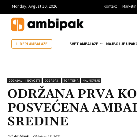
Monday, Avgust 10, 2026
Kontakt
Marketin
SVET AMBALAŽE
NAJBOLJE UPAK
LIDERI AMBALAŽE
DOGAĐAJI I NOVOSTI
DOGAĐAJI
TOP TEMA
NAJNOVIJE
ODRŽANA PRVA KO
POSVEĆENA AMBALA
SREDINE
Od
Ambipak
Oktobar 15, 2021