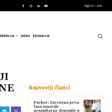
Sign in / Join
ERENCIJA
VIDEO
EDUKACIJE
JI
TNE
Najnoviji članci
Pavkov: Završena prva
faza sanacije
nesanitarne deponije u