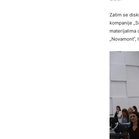
Zatim se disk
kompanije „Sm
materijalima
„Novamont“, It