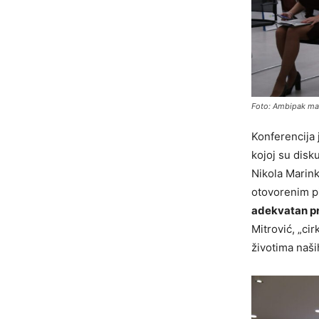
Foto: Ambipak ma
Konferencija 
kojoj su disk
Nikola Marink
otovorenim p
adekvatan pri
Mitrović, „ci
životima naši