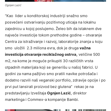
Ognjen Lazić
“Kao lider u konditorskoj industriji snažno smo
posvećeni ostvarivanju pozitivnog uticaja na lokalnu
zajednicu u kojoj poslujemo. Želeo bih da istaknem dve
najveće investicije tokom prethodne godine – otvaranje
Centra za istraživanje i razvoj, laboratorije znanja u koju
smo uložili 2.3 miliona evra, dok je druga
važna
investicija otvaranje reciklažnog ostrva,
veličine 500
m2, na kome je moguće prikupiti 30 različitih vrsta
otpadnih materijala koji se generišu u našoj fabrici. U
godini za nama pažljivo smo pratili navike potrošača i
dodatno razvili naš veganski portfolio, zdravije opcije i po
prvi put lansirali proizvod bez glutena”
rekao je na
predstavljanju Izveštaja
Ognjen Lazić
, direktor
marketinga i Commex-a kompanije Bambi.