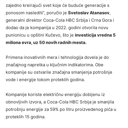
zajedno kreirajući svet koje će buduće generacije s
ponosom naslediti”, poručio je
Svetoslav Atanasov
,
generalni direktor Coca-Cola HBC Srbija i Crna Gora i
dodao da je kompanija u 2022. godini otvorila novu
punionicu u opštini Kučevo, što je
investicija vredna 5
miliona evra, uz 50 novih radnih mesta.
Primena inovativnih mera i tehnologija dovela je do
značajnog napretka u ključnim indikatorima. Obe
kompanije su ostvarile značajna smanjenja potrošnje
vode i energije tokom proteklih godina.
Kompanije koriste električnu energiju dobijenu iz
obnovljivih izvora, a Coca-Cola HBC Srbija je smanjila
potrošnju energije za 59% po litru proizvedenog pića u
proteklih 15 godina.