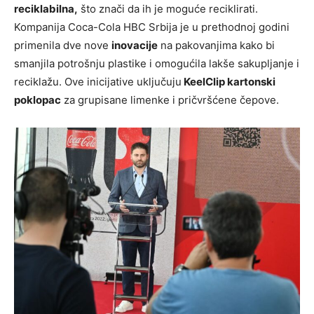
reciklabilna,
što znači da ih je moguće reciklirati.
Kompanija Coca-Cola HBC Srbija je u prethodnoj godini
primenila dve nove
inovacije
na pakovanjima kako bi
smanjila potrošnju plastike i omogućila lakše sakupljanje i
reciklažu. Ove inicijative uključuju
KeelClip kartonski
poklopac
za grupisane limenke i pričvršćene čepove.