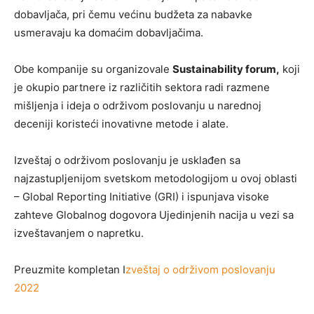
dobavljača, pri čemu većinu budžeta za nabavke
usmeravaju ka domaćim dobavljačima.
Obe kompanije su organizovale
Sustainability forum,
koji
je okupio partnere iz različitih sektora radi razmene
mišljenja i ideja o održivom poslovanju u narednoj
deceniji koristeći inovativne metode i alate.
Izveštaj o održivom poslovanju je usklađen sa
najzastupljenijom svetskom metodologijom u ovoj oblasti
– Global Reporting Initiative (GRI) i ispunjava visoke
zahteve Globalnog dogovora Ujedinjenih nacija u vezi sa
izveštavanjem o napretku.
Preuzmite kompletan I
zveštaj o održivom poslovanju
2022