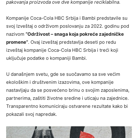
pakovanja proizvoda ove dve kompanije reciklabilna.
Kompanije Coca-Cola HBC Srbija i Bambi predstavile su
svoj Izveštaj o održivom poslovanju za 2022. godinu pod
nazivom
“Održivost – snaga koja pokreće zajedničke
promene”
. Ovaj izveštaj predstavlja deseti po redu
izveštaj kompanije Coca-Cola HBC Srbija i treći koji
uključuje podatke o kompaniji Bambi.
U današnjem svetu, gde se suočavamo sa sve većim
ekološkim i društvenim izazovima, ove kompanije
nastavljaju da se posvećeno brinu o svojim zaposlenima,
partnerima, zaštiti životne sredine i uticaju na zajednice.
Transparentno komuniciraju ostvarene rezultate kako bi
pokazali svoj napredak.