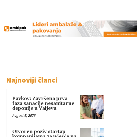
Najnoviji članci
Pavkov: Završena prva
faza sanacije nesanitarne
deponije u Valjevu
Avgust 6, 2026
Otvoren poziv startap
kompanijama za učešće na