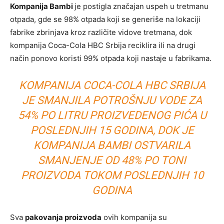
Kompanija Bambi
je postigla značajan uspeh u tretmanu
otpada, gde se 98% otpada koji se generiše na lokaciji
fabrike zbrinjava kroz različite vidove tretmana, dok
kompanija Coca-Cola HBC Srbija reciklira ili na drugi
način ponovo koristi 99% otpada koji nastaje u fabrikama.
KOMPANIJA COCA-COLA HBC SRBIJA
JE SMANJILA POTROŠNJU VODE ZA
54% PO LITRU PROIZVEDENOG PIĆA U
POSLEDNJIH 15 GODINA, DOK JE
KOMPANIJA BAMBI OSTVARILA
SMANJENJE OD 48% PO TONI
PROIZVODA TOKOM POSLEDNJIH 10
GODINA
Sva
pakovanja proizvoda
ovih kompanija su