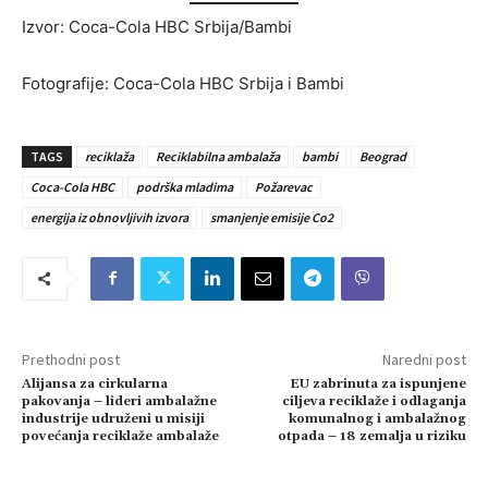
Izvor: Coca-Cola HBC Srbija/Bambi
Fotografije: Coca-Cola HBC Srbija i Bambi
TAGS
reciklaža
Reciklabilna ambalaža
bambi
Beograd
Coca-Cola HBC
podrška mladima
Požarevac
energija iz obnovljivih izvora
smanjenje emisije Co2
Prethodni post
Naredni post
Alijansa za cirkularna
EU zabrinuta za ispunjene
pakovanja – lideri ambalažne
ciljeva reciklaže i odlaganja
industrije udruženi u misiji
komunalnog i ambalažnog
povećanja reciklaže ambalaže
otpada – 18 zemalja u riziku