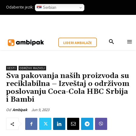
Odaberite jezik:
Serbian
LIDERI AMBALAŽE
VESTI
ODRŽIVI RAZVOJ
Sva pakovanja naših proizvoda su
reciklabilna – Izveštaj o održivom
poslovanju Coca-Cola HBC Srbija
i Bambi
Jun 9, 2023
Od
Ambipak