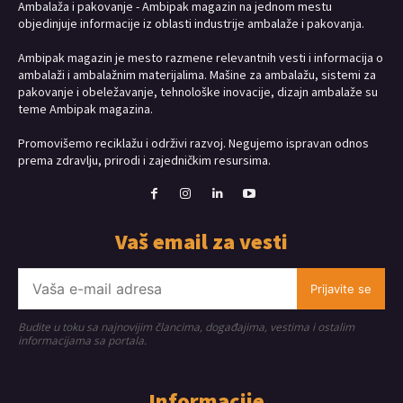
Ambalaža i pakovanje - Ambipak magazin na jednom mestu
objedinjuje informacije iz oblasti industrije ambalaže i pakovanja.
Ambipak magazin je mesto razmene relevantnih vesti i informacija o
ambalaži i ambalažnim materijalima. Mašine za ambalažu, sistemi za
pakovanje i obeležavanje, tehnološke inovacije, dizajn ambalaže su
teme Ambipak magazina.
Promovišemo reciklažu i održivi razvoj. Negujemo ispravan odnos
prema zdravlju, prirodi i zajedničkim resursima.
Vaš email za vesti
Prijavite se
Budite u toku sa najnovijim člancima, događajima, vestima i ostalim
informacijama sa portala.
Informacije