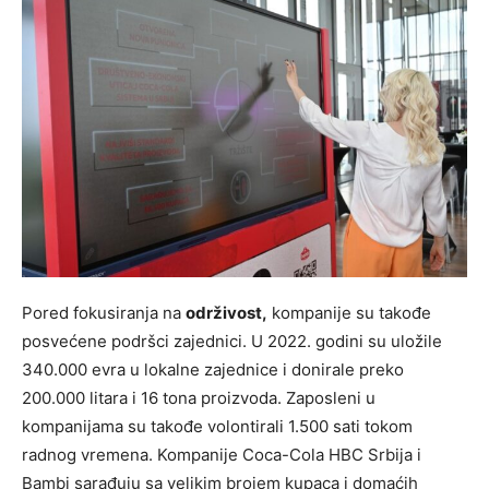
Pored fokusiranja na
održivost,
kompanije su takođe
posvećene podršci zajednici. U 2022. godini su uložile
340.000 evra u lokalne zajednice i donirale preko
200.000 litara i 16 tona proizvoda. Zaposleni u
kompanijama su takođe volontirali 1.500 sati tokom
radnog vremena. Kompanije Coca-Cola HBC Srbija i
Bambi sarađuju sa velikim brojem kupaca i domaćih