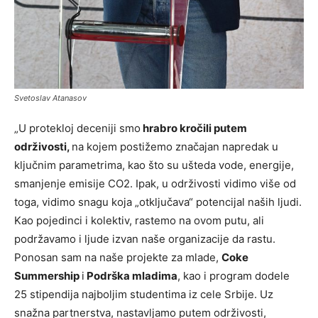
Svetoslav Atanasov
„U protekloj deceniji smo
hrabro kročili putem
održivosti,
na kojem postižemo značajan napredak u
ključnim parametrima, kao što su ušteda vode, energije,
smanjenje emisije CO2. Ipak, u održivosti vidimo više od
toga, vidimo snagu koja „otključava“ potencijal naših ljudi.
Kao pojedinci i kolektiv, rastemo na ovom putu, ali
podržavamo i ljude izvan naše organizacije da rastu.
Ponosan sam na naše projekte za mlade,
Coke
Summership
i
Podrška mladima
, kao i program dodele
25 stipendija najboljim studentima iz cele Srbije. Uz
snažna partnerstva, nastavljamo putem održivosti,