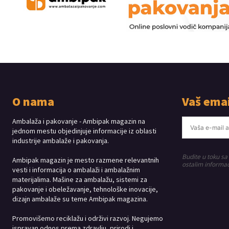
O nama
Vaš emai
Ambalaža i pakovanje - Ambipak magazin na
jednom mestu objedinjuje informacije iz oblasti
industrije ambalaže i pakovanja.
Budite u toku sa
Ambipak magazin je mesto razmene relevantnih
ostalim informac
vesti i informacija o ambalaži i ambalažnim
materijalima. Mašine za ambalažu, sistemi za
pakovanje i obeležavanje, tehnološke inovacije,
dizajn ambalaže su teme Ambipak magazina.
Promovišemo reciklažu i održivi razvoj. Negujemo
ispravan odnos prema zdravlju, prirodi i