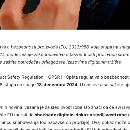
iva o bezbednosti proizvoda (EU) 2023/988, koja stupa na snag
4, modernizuje zakonodavstvo o bezbednosti proizvoda širom
 zaštita potrošača i prilagođava izazovima digitalnih tržišta.
ct Safety Regulation – GPSR ili Opšta regulativa o bezbednost
8, stupa na snagu
13. decembra 2024.
U nastavku su sažete nj
nih novina vezana je za sledljivost robe što znači da će svi izvo
ište EU morati da
obezbede digitalni dokaz o sledljivosti robe
lancu snabdevanja (od nabavke do prodaje). Ovaj dokaz može 
to znači da će oni koji izvoze na teritoriju EU biti prinuđeni 