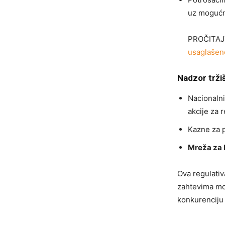
uz mogućn
PROČITAJ
usaglašeno
Nadzor trži
Nacionalni
akcije za 
Kazne za p
Mreža za 
Ova regulativ
zahtevima mod
konkurenciju