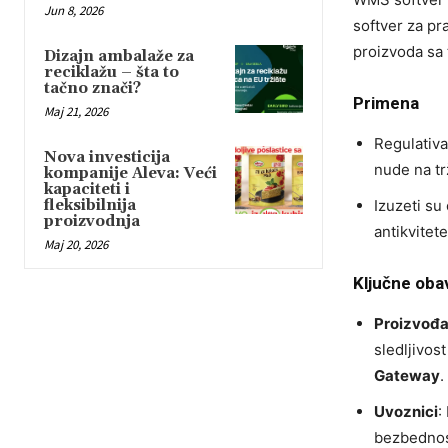
Jun 8, 2026
softver za pr
proizvoda sa 
Dizajn ambalaže za
reciklažu – šta to
tačno znači?
Primena
Maj 21, 2026
Regulativa
Nova investicija
nude na tr
kompanije Aleva: Veći
kapaciteti i
fleksibilnija
Izuzeti su 
proizvodnja
antikvitet
Maj 20, 2026
Ključne oba
Proizvođa
sledljivos
Gateway
.
Uvoznici
:
bezbednosn