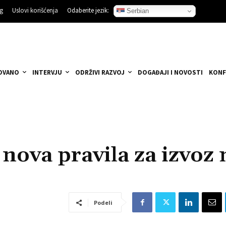
ng
Uslovi korišćenja
Odaberite jezik:
Serbian
OVANO
INTERVJU
ODRŽIVI RAZVOJ
DOGAĐAJI I NOVOSTI
KONF
 nova pravila za izvoz 
Podeli