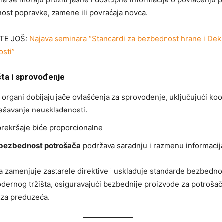
ost popravke, zamene ili povraćaja novca.
TE JOŠ:
Najava seminara “Standardi za bezbednost hrane i Dekl
sti”
šta i sprovođenje
 organi dobijaju jače ovlašćenja za sprovođenje, uključujući ko
rešavanje neusklađenosti.
rekršaje biće proporcionalne
bezbednost potrošača
podržava saradnju i razmenu informacij
a zamenjuje zastarele direktive i usklađuje standarde bezbedno
ernog tržišta, osiguravajući bezbednije proizvode za potrošače
 za preduzeća.