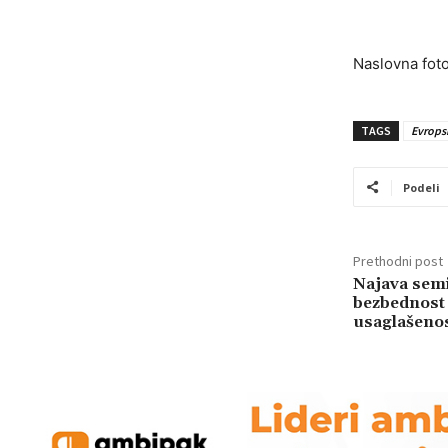
Naslovna foto
TAGS
Evrops
Podeli
Prethodni post
Najava semi
bezbednost 
usaglašenos