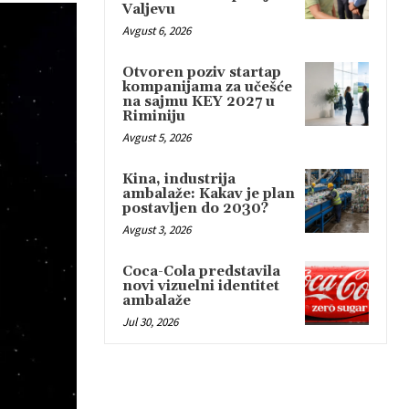
Valjevu
Avgust 6, 2026
Otvoren poziv startap
kompanijama za učešće
na sajmu KEY 2027 u
Riminiju
Avgust 5, 2026
Kina, industrija
ambalaže: Kakav je plan
postavljen do 2030?
Avgust 3, 2026
Coca-Cola predstavila
novi vizuelni identitet
ambalaže
Jul 30, 2026