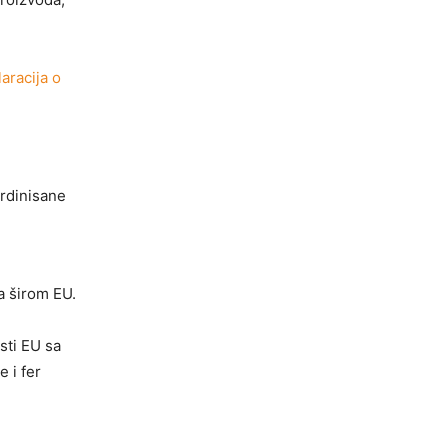
aracija o
ordinisane
a širom EU.
sti EU sa
 i fer