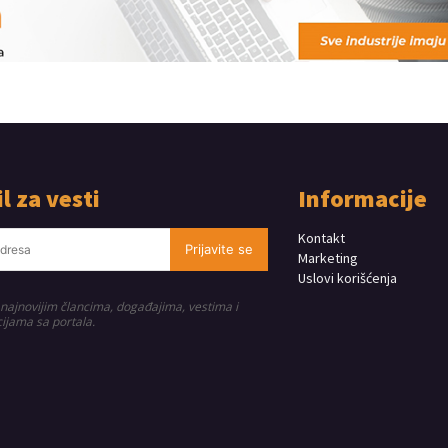
l za vesti
Informacije
Kontakt
Prijavite se
Marketing
Uslovi korišćenja
 najnovijim člancima, događajima, vestima i
ijama sa portala.