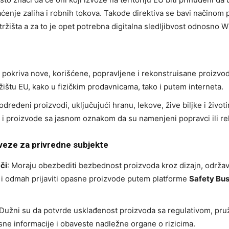
aćenje zaliha i robnih tokova. Takođe direktiva se bavi načinom 
tržišta a za to je opet potrebna digitalna sledljibvost odnosno 
 pokriva nove, korišćene, popravljene i rekonstruisane proizvod
žištu EU, kako u fizičkim prodavnicama, tako i putem interneta.
određeni proizvodi, uključujući hranu, lekove, žive biljke i životi
e i proizvode sa jasnom oznakom da su namenjeni popravci ili rek
veze za privredne subjekte
či
: Moraju obezbediti bezbednost proizvoda kroz dizajn, održav
t i odmah prijaviti opasne proizvode putem platforme
Safety Bus
 Dužni su da potvrde usklađenost proizvoda sa regulativom, pru
e informacije i obaveste nadležne organe o rizicima.