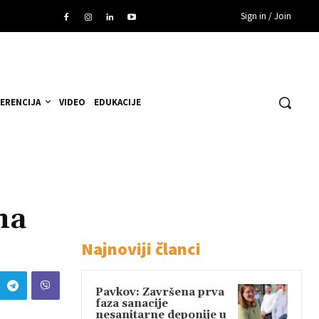
Sign in / Join
ERENCIJA
VIDEO
EDUKACIJE
na
Najnoviji članci
Pavkov: Završena prva
faza sanacije
nesanitarne deponije u