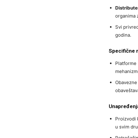
Distribute
organima z
Svi privre
godina.
Specifične 
Platforme 
mehanizme
Obavezne s
obaveštava
Unapređenja
Proizvodi 
u svim dr
Potrošačim