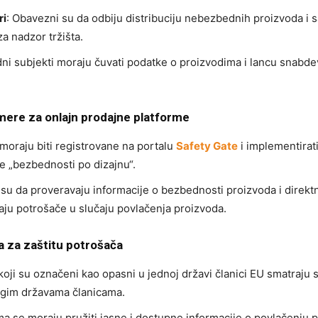
ri
: Obavezni su da odbiju distribuciju nebezbednih proizvoda i 
a nadzor tržišta.
dni subjekti moraju čuvati podatke o proizvodima i lancu snabde
mere za onlajn prodajne platforme
moraju biti registrovane na portalu
Safety Gate
i implementirat
 „bezbednosti po dizajnu“.
u da proveravaju informacije o bezbednosti proizvoda i direkt
ju potrošače u slučaju povlačenja proizvoda.
 za zaštitu potrošača
koji su označeni kao opasni u jednoj državi članici EU smatraju
ugim državama članicama.
a se moraju pružiti jasne i dostupne informacije o povlačenju 