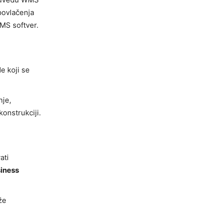
povlačenja
WMS softver.
e koji se
nje,
onstrukciji.
ati
iness
že