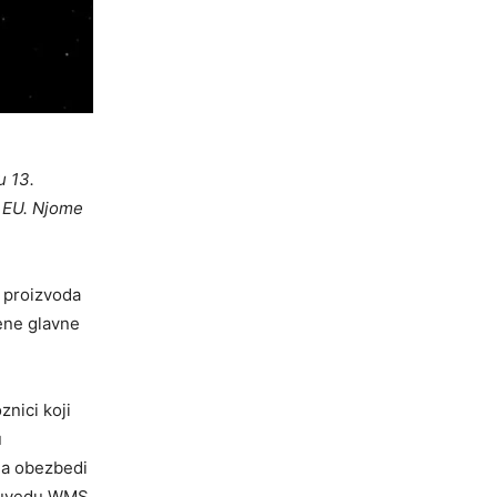
u 13.
 EU. Njome
i proizvoda
ene glavne
znici koji
u
da obezbedi
da uvedu WMS