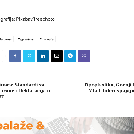
grafija: Pixabay/freephoto
ka unija
Regulativa
Eu tržište
nara: Standardi za
Tipoplastika, Gornji
hrane i Deklaracija o
Mladi lideri spajaju
ti