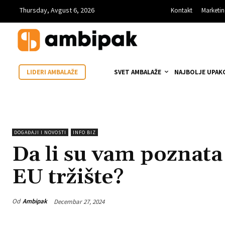
Thursday, Avgust 6, 2026
Kontakt
Marketi
SVET AMBALAŽE
NAJBOLJE UPAK
LIDERI AMBALAŽE
DOGAĐAJI I NOVOSTI
INFO BIZ
Da li su vam poznata
EU tržište?
Od
Ambipak
Decembar 27, 2024