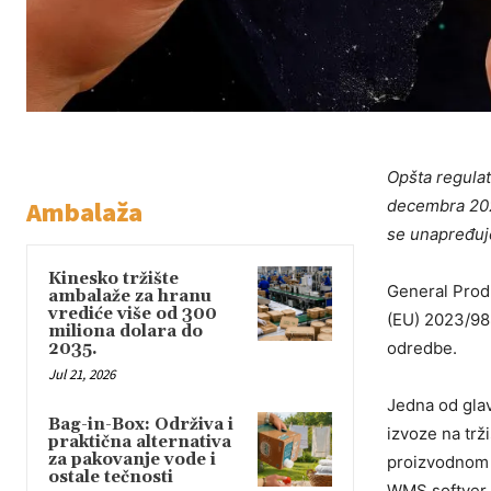
Opšta regulat
Ambalaža
decembra 202
se unapređuje
Kinesko tržište
General Produ
ambalaže za hranu
vrediće više od 300
(EU) 2023/98
miliona dolara do
odredbe.
2035.
Jul 21, 2026
Jedna od glav
Bag-in-Box: Održiva i
izvoze na trž
praktična alternativa
za pakovanje vode i
proizvodnom 
ostale tečnosti
WMS softver š