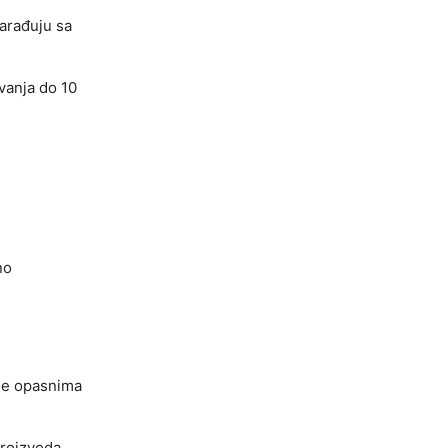
sarađuju sa
vanja do 10
i
no
 se opasnima
proizvoda,