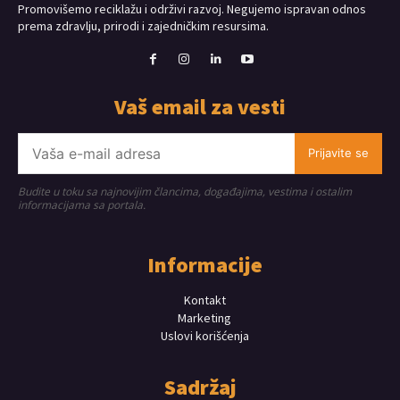
Promovišemo reciklažu i održivi razvoj. Negujemo ispravan odnos
prema zdravlju, prirodi i zajedničkim resursima.
Vaš email za vesti
Prijavite se
Budite u toku sa najnovijim člancima, događajima, vestima i ostalim
informacijama sa portala.
Informacije
Kontakt
Marketing
Uslovi korišćenja
Sadržaj