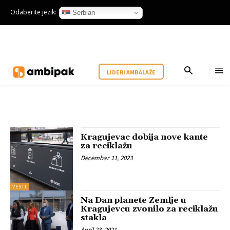
Odaberite jezik:
Serbian
LIDERI AMBALAŽE
Kragujevac dobija nove kante
za reciklažu
Decembar 11, 2023
VESTI
Na Dan planete Zemlje u
Kragujevcu zvonilo za reciklažu
stakla
April 23, 2021