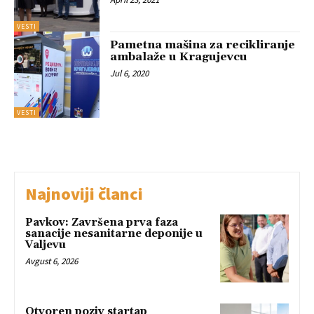
VESTI
Pametna mašina za recikliranje
ambalaže u Kragujevcu
Jul 6, 2020
VESTI
Najnoviji članci
Pavkov: Završena prva faza
sanacije nesanitarne deponije u
Valjevu
Avgust 6, 2026
Otvoren poziv startap