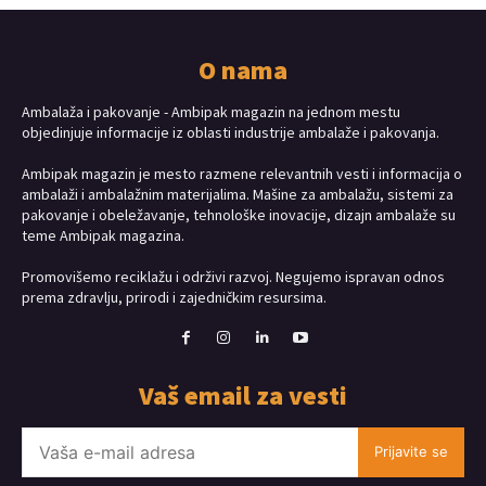
O nama
Ambalaža i pakovanje - Ambipak magazin na jednom mestu
objedinjuje informacije iz oblasti industrije ambalaže i pakovanja.
Ambipak magazin je mesto razmene relevantnih vesti i informacija o
ambalaži i ambalažnim materijalima. Mašine za ambalažu, sistemi za
pakovanje i obeležavanje, tehnološke inovacije, dizajn ambalaže su
teme Ambipak magazina.
Promovišemo reciklažu i održivi razvoj. Negujemo ispravan odnos
prema zdravlju, prirodi i zajedničkim resursima.
Vaš email za vesti
Prijavite se