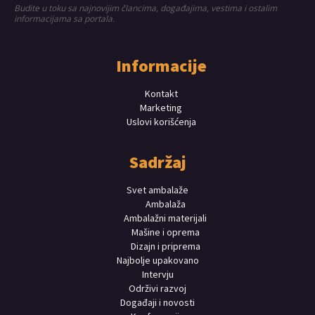
Budite u toku sa najnovijim člancima, događajima, vestima i ostalim
informacijama sa portala.
Informacije
Kontakt
Marketing
Uslovi korišćenja
Sadržaj
Svet ambalaže
Ambalaža
Ambalažni materijali
Mašine i oprema
Dizajn i priprema
Najbolje upakovano
Intervju
Održivi razvoj
Događaji i novosti