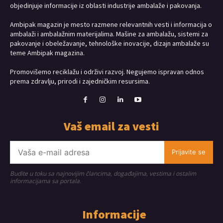
objedinjuje informacije iz oblasti industrije ambalaže i pakovanja.
Ambipak magazin je mesto razmene relevantnih vesti i informacija o
ambalaži i ambalažnim materijalima. Mašine za ambalažu, sistemi za
pakovanje i obeležavanje, tehnološke inovacije, dizajn ambalaže su
teme Ambipak magazina.
Promovišemo reciklažu i održivi razvoj. Negujemo ispravan odnos
prema zdravlju, prirodi i zajedničkim resursima.
Vaš email za vesti
Prijavite se
Budite u toku sa najnovijim člancima, događajima, vestima i ostalim
informacijama sa portala.
Informacije