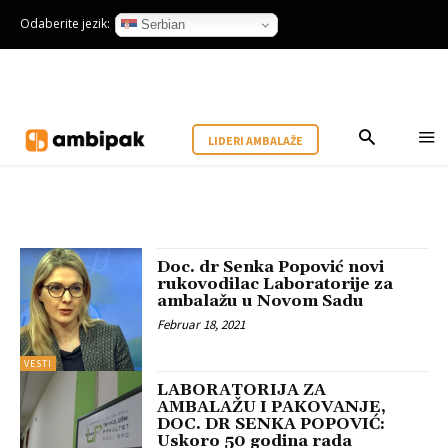
Odaberite jezik:
Serbian
LIDERI AMBALAŽE
Doc. dr Senka Popović novi
rukovodilac Laboratorije za
ambalažu u Novom Sadu
Februar 18, 2021
VESTI
LABORATORIJA ZA
AMBALAŽU I PAKOVANJE,
DOC. DR SENKA POPOVIĆ:
Uskoro 50 godina rada