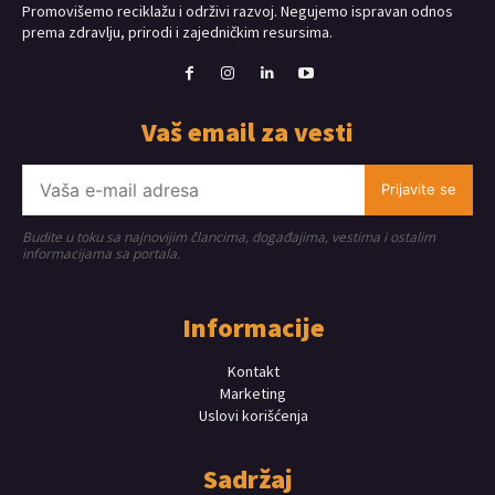
Promovišemo reciklažu i održivi razvoj. Negujemo ispravan odnos
prema zdravlju, prirodi i zajedničkim resursima.
Vaš email za vesti
Prijavite se
Budite u toku sa najnovijim člancima, događajima, vestima i ostalim
informacijama sa portala.
Informacije
Kontakt
Marketing
Uslovi korišćenja
Sadržaj