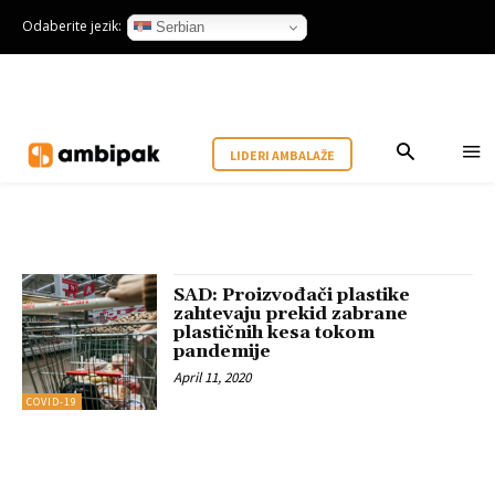
Odaberite jezik:
Serbian
LIDERI AMBALAŽE
SAD: Proizvođači plastike
zahtevaju prekid zabrane
plastičnih kesa tokom
pandemije
April 11, 2020
COVID-19