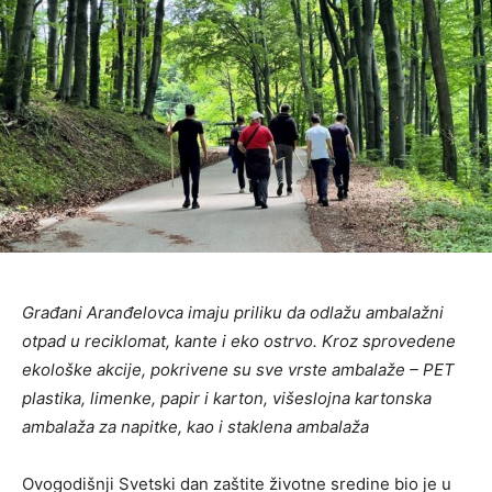
Građani Aranđelovca imaju priliku da odlažu ambalažni
otpad u reciklomat, kante i eko ostrvo. Kroz sprovedene
ekološke akcije, pokrivene su sve vrste ambalaže – PET
plastika, limenke, papir i karton, višeslojna kartonska
ambalaža za napitke, kao i staklena ambalaža
Ovogodišnji Svetski dan zaštite životne sredine bio je u