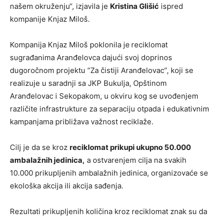
našem okruženju“, izjavila je
Kristina Glišić
ispred
kompanije Knjaz Miloš.
Kompanija Knjaz Miloš poklonila je
reciklomat
sugrađanima Aranđelovca dajući svoj doprinos
dugoročnom projektu “Za čistiji Aranđelovac”, koji se
realizuje u saradnji sa JKP Bukulja, Opštinom
Aranđelovac i Sekopakom, u okviru kog se uvođenjem
različite infrastrukture za separaciju otpada i edukativnim
kampanjama približava važnost reciklaže.
Cilj je da se kroz
reciklomat prikupi ukupno 50.000
ambalažnih jedinica,
a ostvarenjem cilja na svakih
10.000 prikupljenih ambalažnih jedinica, organizovaće se
ekološka akcija ili akcija sađenja.
Rezultati prikupljenih količina kroz reciklomat znak su da