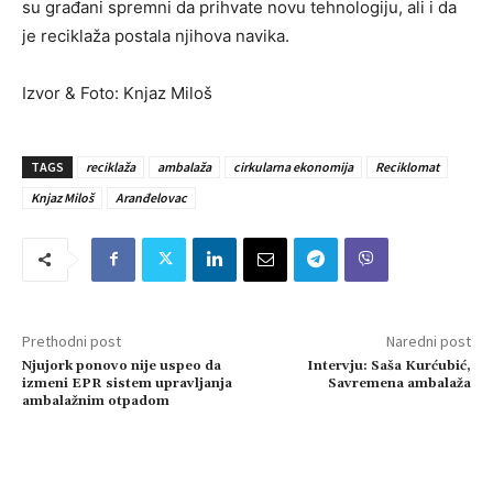
su građani spremni da prihvate novu tehnologiju, ali i da
je reciklaža postala njihova navika.
Izvor & Foto: Knjaz Miloš
TAGS
reciklaža
ambalaža
cirkularna ekonomija
Reciklomat
Knjaz Miloš
Aranđelovac
Prethodni post
Naredni post
Njujork ponovo nije uspeo da
Intervju: Saša Kurćubić,
izmeni EPR sistem upravljanja
Savremena ambalaža
ambalažnim otpadom