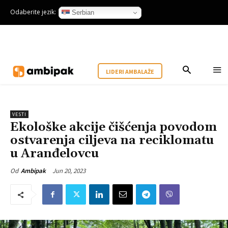
Odaberite jezik:
Serbian
LIDERI AMBALAŽE
VESTI
Ekološke akcije čišćenja povodom
ostvarenja ciljeva na reciklomatu
u Aranđelovcu
Jun 20, 2023
Od
Ambipak