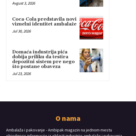
Avgust 3, 2026
Coca-Cola predstavila novi
vizuelni identitet ambalaže
Jul 30, 2026
Domaća industrija pića
dobija priliku da testira
depozitni sistem pre nego
što postane obaveza
Jul 23, 2026
O nama
Ambalaža i pakovanje - Ambipak magazin na jednom mestu
objedinjuje informacije iz oblasti industrije ambalaže i pakovanja.