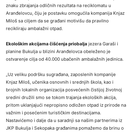
znaku zbrajanja odličnih rezultata na reciklomatu u
Aranđelovcu, čiju je postavku omogućila kompanija Knjaz
Miloš sa ciljem da se građani motivišu da pravilno
recikliraju ambalažni otpad.
Ekološkim akcijama čišćenja priobalja
jezera Garaši i
planine Bukulja u blizini Aranđelovca obeleženo je
ostvarenje cilja od 40.000 ubačenih ambalažnih jedinica.
„Uz veliku podršku sugrađana, zaposlenih kompanije
Knjaz Miloš, učenika osnovnih i srednjih škola, kao i
brojnih lokalnih organizacija posvećenih čistijoj životnoj
sredini družili smo se tokom trajanja ekoloških akcija,
pritom uklanjajući nepropisno odložen otpad iz prirode na
važnim i posećenim turističkim destinacijama.
Nastavićemo i dalje da u saradnji sa našim partnerima iz
JKP Bukulja i Sekopaka građanima pomažemo da brinu o