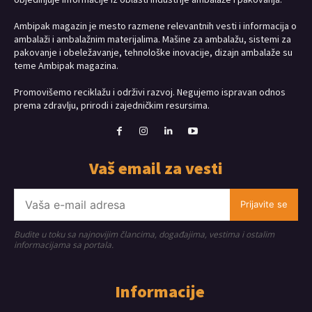
Ambipak magazin je mesto razmene relevantnih vesti i informacija o
ambalaži i ambalažnim materijalima. Mašine za ambalažu, sistemi za
pakovanje i obeležavanje, tehnološke inovacije, dizajn ambalaže su
teme Ambipak magazina.
Promovišemo reciklažu i održivi razvoj. Negujemo ispravan odnos
prema zdravlju, prirodi i zajedničkim resursima.
Vaš email za vesti
Prijavite se
Budite u toku sa najnovijim člancima, događajima, vestima i ostalim
informacijama sa portala.
Informacije