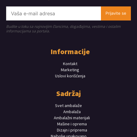
Prijavite se
Budite u toku sa najnovijim člancima, događajima, vestima i ostalim
informacijama sa portala.
Informacije
Kontakt
Marketing
Uslovi korišćenja
Sadržaj
Svet ambalaže
Ambalaža
Ambalažni materijali
Mašine i oprema
Dizajn i priprema
Najbolje upakovano