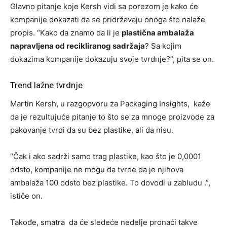
Glavno pitanje koje Kersh vidi sa porezom je kako će
kompanije dokazati da se pridržavaju onoga što nalaže
propis. “Kako da znamo da li je
plastična ambalaža
napravljena od recikliranog sadržaja
? Sa kojim
dokazima kompanije dokazuju svoje tvrdnje?”, pita se on.
Trend lažne tvrdnje
Martin Kersh, u razgopvoru za Packaging Insights, kaže
da je rezultujuće pitanje to što se za mnoge proizvode za
pakovanje tvrdi da su bez plastike, ali da nisu.
“Čak i ako sadrži samo trag plastike, kao što je 0,0001
odsto, kompanije ne mogu da tvrde da je njihova
ambalaža 100 odsto bez plastike. To dovodi u zabludu
.”,
ističe on.
Takođe, smatra da će sledeće nedelje pronaći takve