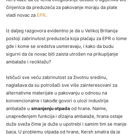
činjenica da preduzeća za pakovanje moraju da plate
vladi novac za
EPR
.
Iz daljeg razgovora evidentno je da u Velikoj Britanija
postoji zabrinutost preduzeća koja plaćaju za EPR o tome
gde i kome se sredstva usmeravaju, i kako da budu
sigurni da će novac biti zaista utrošen na prikupljanje
ambalaže i reciklažu?
Ističući sve veću zabrinutost za životnu sredinu,
naglašava da su potrošači sve više zainteresovani za
alternativne materijale u pakovanju u odnosu na
konvencionalne i takođe govori o ulozi industrije
ambalaže u
smanjenju otpada
od hrane. Naime,
unapređenjem funkcija i dizajna ambalaže, hrana ostaje
duže sveža čime je duže u upotrebi i samim tim se manje
baca. U problemu otpada od hrane, Kersh smatra da je