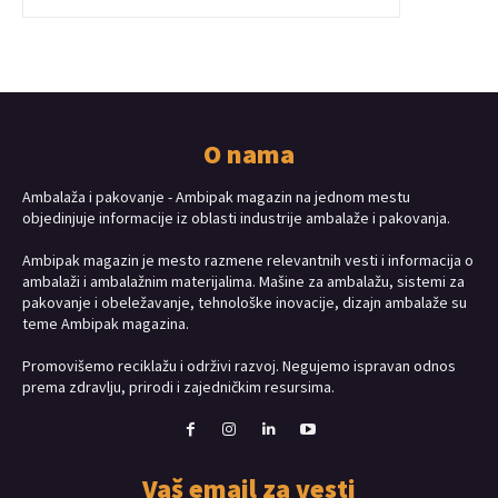
O nama
Ambalaža i pakovanje - Ambipak magazin na jednom mestu
objedinjuje informacije iz oblasti industrije ambalaže i pakovanja.
Ambipak magazin je mesto razmene relevantnih vesti i informacija o
ambalaži i ambalažnim materijalima. Mašine za ambalažu, sistemi za
pakovanje i obeležavanje, tehnološke inovacije, dizajn ambalaže su
teme Ambipak magazina.
Promovišemo reciklažu i održivi razvoj. Negujemo ispravan odnos
prema zdravlju, prirodi i zajedničkim resursima.
Vaš email za vesti