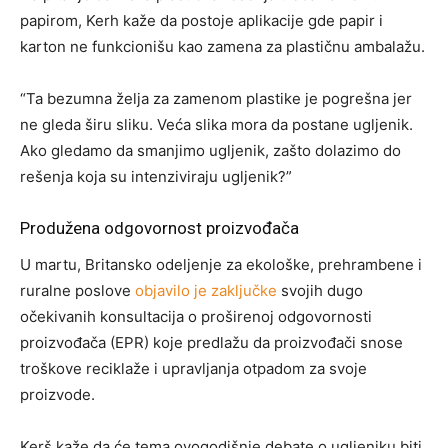
papirom, Kerh kaže da postoje aplikacije gde papir i
karton ne funkcionišu kao zamena za plastičnu ambalažu.
“Ta bezumna želja za zamenom plastike je pogrešna jer
ne gleda širu sliku. Veća slika mora da postane ugljenik.
Ako gledamo da smanjimo ugljenik, zašto dolazimo do
rešenja koja su intenziviraju ugljenik?”
Produžena odgovornost proizvođača
U martu, Britansko odeljenje za ekološke, prehrambene i
ruralne poslove
objavilo je zaključke
svojih dugo
očekivanih konsultacija o proširenoj odgovornosti
proizvođača (EPR) koje predlažu da proizvođači snose
troškove reciklaže i upravljanja otpadom za svoje
proizvode.
Kerš kaže da će tema ovogodišnje debate o ugljeniku biti