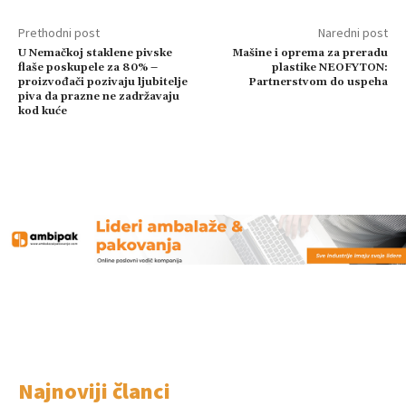
Prethodni post
Naredni post
U Nemačkoj staklene pivske
Mašine i oprema za preradu
flaše poskupele za 80% –
plastike NEOFYTON:
proizvođači pozivaju ljubitelje
Partnerstvom do uspeha
piva da prazne ne zadržavaju
kod kuće
Najnoviji članci