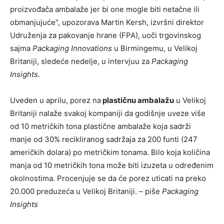
proizvođača ambalaže jer bi one mogle biti netačne ili
obmanjujuće”, upozorava Martin Kersh, izvršni direktor
Udruženja za pakovanje hrane (FPA), uoči trgovinskog
sajma
Packaging Innovations
u Birmingemu, u Velikoj
Britaniji, sledeće nedelje, u intervjuu za
Packaging
Insights.
Uveden u aprilu, porez na
plastičnu ambalažu
u Velikoj
Britaniji nalaže svakoj kompaniji da godišnje uveze više
od 10 metričkih tona plastične ambalaže koja sadrži
manje od 30% recikliranog sadržaja za 200 funti (247
američkih dolara) po metričkim tonama. Bilo koja količina
manja od 10 metričkih tona može biti izuzeta u određenim
okolnostima. Procenjuje se da će porez uticati na preko
20.000 preduzeća u Velikoj Britaniji. – piše
Packaging
Insights