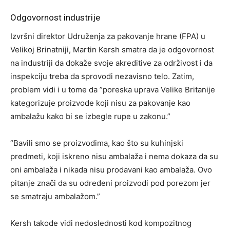
Odgovornost industrije
Izvršni direktor Udruženja za pakovanje hrane (FPA) u
Velikoj Brinatniji, Martin Kersh smatra da je odgovornost
na industriji da dokaže svoje akreditive za održivost i da
inspekciju treba da sprovodi nezavisno telo. Zatim,
problem vidi i u tome da ”poreska uprava Velike Britanije
kategorizuje proizvode koji nisu za pakovanje kao
ambalažu kako bi se izbegle rupe u zakonu.”
“Bavili smo se proizvodima, kao što su kuhinjski
predmeti, koji iskreno nisu ambalaža i nema dokaza da su
oni ambalaža i nikada nisu prodavani kao ambalaža. Ovo
pitanje znači da su određeni proizvodi pod porezom jer
se smatraju ambalažom.”
Kersh takođe vidi nedoslednosti kod kompozitnog