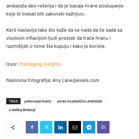
ambalaža deo rešenja i da je bacaje hrane postupanje
koje bi trebali biti zakonski kažnjivo.
Kerš nastavlja tako što kaže da se nada da će sada sa
visokom inflacijom ljudi prestati da traće hranu i
razmišljati o tome šta kupuju i kako je koriste.
Izvor:
Packaging Insights
Naslovna fotografija: Any Lane/pexels.com
TAGS
pakovanje hrane
porez na plastičnu ambalažu
u Velikoj Britaniji