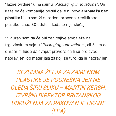
“lažne tvrdnje” u na sajmu “
Packaging Innovations
“. On
kaže da će kompanije tvrditi da je njihova
ambalaža bez
plastike
ili da sadrži određeni procenat reciklirane
plastike iznad 30 odsto,i kada to nije slučaj.
“Siguran sam da će biti zanimljive ambalaže na
trgovinskom sajmu “
Packaging Innovations
“, ali želim da
ohrabrim ljude da dvaput provere da li su proizvodi
napravljeni od materijala za koji se tvrdi da je napravljen.
BEZUMNA ŽELJA ZA ZAMENOM
PLASTIKE JE POGREŠNA JER NE
GLEDA ŠIRU SLIKU – MARTIN KERSH,
IZVRŠNI DIREKTOR BRITANSKOG
UDRUŽENJA ZA PAKOVANJE HRANE
(FPA)