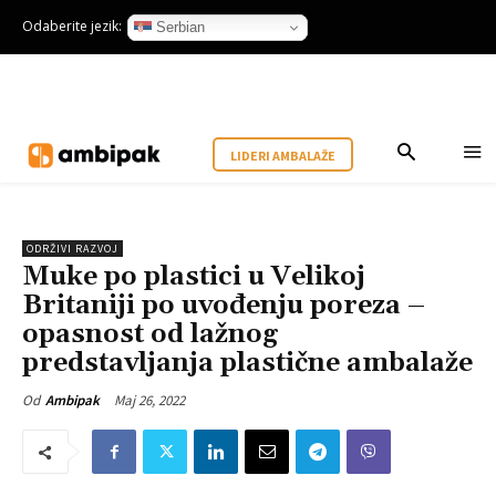
Odaberite jezik:
Serbian
LIDERI AMBALAŽE
ODRŽIVI RAZVOJ
Muke po plastici u Velikoj
Britaniji po uvođenju poreza –
opasnost od lažnog
predstavljanja plastične ambalaže
Maj 26, 2022
Od
Ambipak