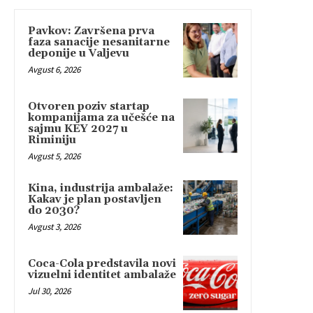
Pavkov: Završena prva
faza sanacije nesanitarne
deponije u Valjevu
Avgust 6, 2026
Otvoren poziv startap
kompanijama za učešće na
sajmu KEY 2027 u
Riminiju
Avgust 5, 2026
Kina, industrija ambalaže:
Kakav je plan postavljen
do 2030?
Avgust 3, 2026
Coca-Cola predstavila novi
vizuelni identitet ambalaže
Jul 30, 2026